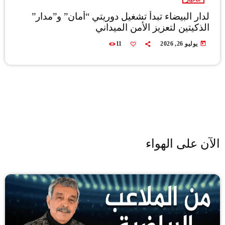
لدار البيضاء تبدأ تشغيل دوريتي “أمان” و”مدار”
الذكيتين لتعزيز الأمن الميداني
today
يوليو 26, 2026
11
الآن على الهواء