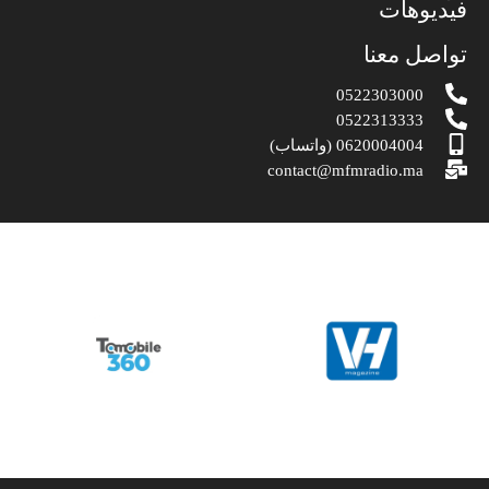
فيديوهات
تواصل معنا
0522303000
0522313333
0620004004 (واتساب)
contact@mfmradio.ma