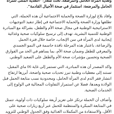
وتغذية المرأة الحامل والمرضعة، تحت شعار: “التغذية المثلى للمرأة
الحامل والمرضعة: استثمار في صحة الأجيال القادمة”.
وافاد بلاغ لوزارة الصحة والحماية الاجتماعية أن هذه الحملة، التي
تطلقها وزارة الصحة والحماية الاجتماعية في إطار تنفيذ التوجيهات
الاستراتيجية الوطنية في مجال صحة الأم والطفل، بشراكة مع المبادرة
الوطنية للتنمية البشرية، تهدف إلى ترسيخ سلوكيات صحية وغذائية
إيجابية لدى المرأة في سن الإنجاب، خاصة خلال فترة الحمل
والرضاعة، باعتبار هذه المرحلة نافذة حاسمة في النمو الجسدي
والمعرفي للطفل وضمان صحة الأم، بما يساهم في الحد من الفوارق
الصحية وتحسين مؤشرات صحة الأم والطفل على الصعيد الوطني.
واكد المصدر أن هذه المبادرة، التي تستمر إلى غاية 06 ماي المقبل،
تستند إلى معطيات وطنية تبرز تحديات صحية واضحة، أبرزها ارتفاع
انتشار فقر الدم لدى المرأة الحامل، ومحدودية نسب متابعة الحمل قبل
الولادة وبعدها، فضلا عن استمرار التفاوتات المجالية في الولوج إلى
الخدمات الصحية.
وأضاف أن الحملة ترتكز على تعزيز أربعة سلوكيات ذات أولوية، تتمثل
في المتابعة المبكرة والمنتظمة للحمل عبر أربع زيارات صحية على
الأقل، والاستفادة من المكملات الغذائية وفق الجدول الوطني للتزويد