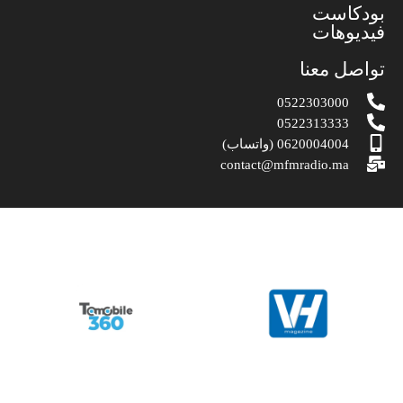
بودكاست
فيديوهات
تواصل معنا
0522303000
0522313333
0620004004 (واتساب)
contact@mfmradio.ma