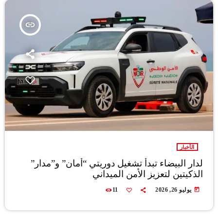
insert_link
الأخبار
لدار البيضاء تبدأ تشغيل دوريتي “أمان” و”مدار”
الذكيتين لتعزيز الأمن الميداني
today
يوليو 26, 2026
11