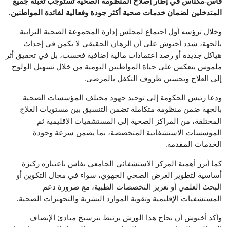
فاس-مكناس في إطار إصلاح المنظومة الصحية تستوجب تعبئة جميع
المتدخلين لضمان خدمات صحية أكثر جودة وفعالية لفائدة المواطنين
.
وخلال ترؤسه أول اجتماع لمجلس إدارة المجموعة الصحية الترابية
بالجهة، شدد أخنوش على أن الرهان الحقيقي لا يكمن في إحداث
هياكل جديدة أو رصد اعتمادات مالية إضافية فحسب، بل في تحقيق أثر
ملموس ينعكس على حياة المواطنين اليومية من خلال تسهيل الولوج
إلى العلاج وتحسين ظروف التكفل بالمرضى.
ودعا رئيس الحكومة إلى توحيد جهود مختلف المؤسسات الصحية
بالجهة ضمن منظومة متكاملة تضمن التنسيق بين مستويات العلاج
المختلفة، من المراكز الصحية إلى المستشفيات الإقليمية ثم
المؤسسات الاستشفائية المتخصصة، بما يضمن سرعة وجودة
الخدمات المقدمة.
كما أبرز أهمية المركز الاستشفائي الجامعي بفاس باعتباره ركيزة
أساسية لتطوير العرض الصحي الجهوي، سواء في مجال التكوين أو
البحث العلمي أو تعزيز التخصصات الطبية، مع ضرورة دعم
المستشفيات الإقليمية وتقوية الموارد البشرية والتجهيزات الصحية.
وأكد أخنوش أن نجاح هذا الورش يرتبط بترسيخ مبادئ الإنصاف