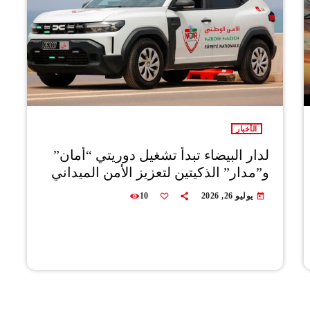
الأخبار
لدار البيضاء تبدأ تشغيل دوريتي “أمان”
و”مدار” الذكيتين لتعزيز الأمن الميداني
يوليو 26, 2026
10
today