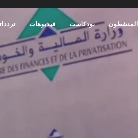
لمنشطون
بودكاست
فيديوهات
تردداتن