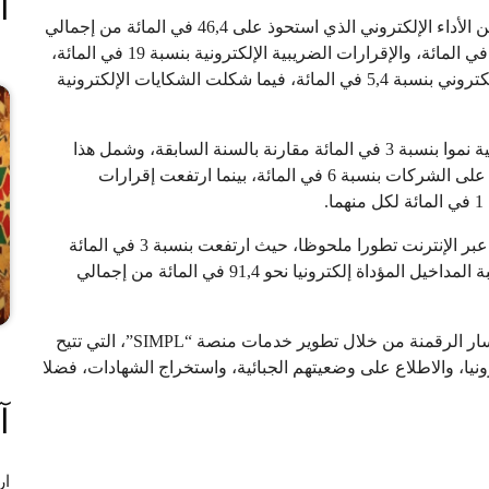
ا
ووفق تقرير الأنشطة لسنة 2025، توزعت هذه العمليات بين الأداء الإلكتروني الذي استحوذ على 46,4 في المائة من إجمالي
المعاملات، واستخراج الشهادات عبر الإنترنت بنسبة 23,4 في المائة، والإقرارات الضريبية الإلكترونية بنسبة 19 في المائة،
إضافة إلى الوثائق بنسبة 5,7 في المائة، وشراء الطابع الإلكتروني بنسبة 5,4 في المائة، فيما شكلت الشكايات الإلكترونية
وسجلت الإقرارات الضريبية المودعة عبر المنصات الرقمية نموا بنسبة 3 في المائة مقارنة بالسنة السابقة، وشمل هذا
الارتفاع مختلف أنواع الضرائب، إذ زادت إقرارات الضريبة على الشركات بنسبة 6 في المائة، بينما ارتفعت إقرارات
.
كما شهدت خدمات الأداء الإلكتروني واستخراج الشهادات عبر الإنترنت تطورا ملحوظا، حيث ارتفعت بنسبة 3 في المائة
و34 في المائة على التوالي مقارنة بسنة 2024. وبلغت نسبة المداخيل المؤداة إلكترونيا نحو 91,4 في المائة من إجمالي
وأكد التقرير أن المديرية العامة للضرائب تواصل تعزيز مسار الرقمنة من خلال تطوير خدمات منصة “SIMPL”، التي تتيح
ونيا، والاطلاع على وضعيتهم الجبائية، واستخراج الشهادات، فضلا
آ
ار