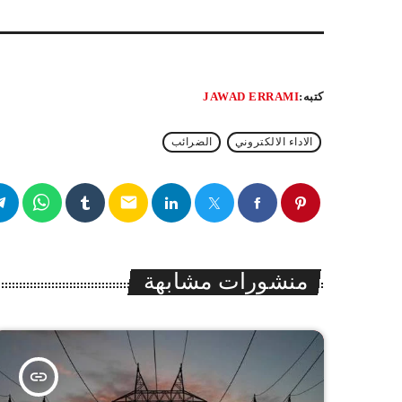
كتبه:
JAWAD ERRAMI
الاداء الالكتروني
الضرائب
email
منشورات مشابهة
insert_link