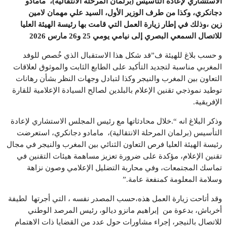
الاستشاري لإعادة التأسيس (برلمان المرحلة الانتقالية)، مامادو
دجانكري، وكذا من طرف الوزير الأول، السيد علي مهمان لامين
زين
،وذلك
في إطار زيارة العمل التي قامت بها رئيسة الهيئة العليا
للاتصال السمعي البصري إلى نيامي يومي 25 و26 مارس 2026
و حسب بلاغ للهيئة ف”قد شكل هذا الاستقبال الذي خُصص للوفد
المغربي مناسبة لتجديد التأكيد على الطابع الثابت والموثوق لعلاقات
التعاون بين المغرب والنيجر وكذا لتبادل وجهات النظر بشأن رهانات
توطيد نموذجي تقنين الإعلام بالبلدين لصالح السيادة الإعلامية للقارة
الإفريقية.
وذكر البلاغ انه “.خلال محادثاتها مع رئيس المجلس الاستشاري لإعادة
التأسيس (برلمان المرحلة الانتقالية)، مامادو دجانكري، استعرضت
رئيسة الهيئة العليا فرص التعاون الثنائي بين المغرب والنيجر في مجال
تقنين الإعلام، مؤكدة على ضرورة تعزيز مساهمة هيئات التقنين في
تماسك المجتمعات، وفي محاربة التضليل الإعلامي وصون نزاهة
وسلامة المعلومة كمنفعة عامة.”
وقد أتاحت زيارة العمل هذه،حسب المصدر نفسه ، التي أجرتها لطيفة
أخرباش، بدعوة من إبراهيم مانزو ديالو، رئيس المرصد الوطني
للاتصال بالنيجر، إجراء مشاورات حول عدد من القضايا ذات الاهتمام