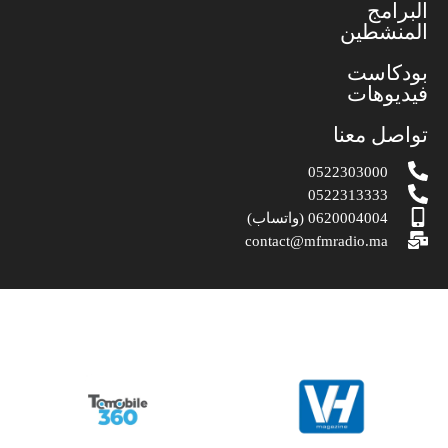
البرامج
المنشطين
بودكاست
فيديوهات
تواصل معنا
0522303000
0522313333
0620004004 (واتساب)
contact@mfmradio.ma