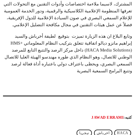
المشترك، لاسيما ملاءمة اختصاصات وأدوات التقنين مع التحولات التي
تعرفها المنظومة الإعلامية الكلاسيكية والرقمية، ودور الخدمة العمومية
للإعلام السمعي البصري في صون السيادة الإعلامية للدول الإفريقية،
فضلاً عن عمل هيئات التقنين في مجال مكافحة التضليل الإعلامي.
وتابع البلاغ ان هذه الزيارة تميزت بتوقيع لطيفة أخرباش والسيد
إبراهيم مانزو ديالو اتفاقية تتعلق بتركيب النظام المعلوماتي HMS+
(HACA Media Solutions) داخل مركز الرصد والتتبع التابع للمرصد
الوطني للاتصال، وهو النظام الذي طوره مهندسو الهيئة العليا للاتصال
السمعي البصري، ويحظى باعتراف دولي باعتباره أداة فعالة لرصد
وتتبع البرامج السمعية البصرية
كتبه:
JAWAD ERRAMI
HACA
اخرباش
نيجريا