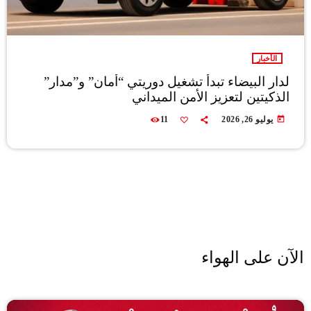
الأخبار
لدار البيضاء تبدأ تشغيل دوريتي “أمان” و”مدار”
الذكيتين لتعزيز الأمن الميداني
today
يوليو 26, 2026
11
الآن على الهواء