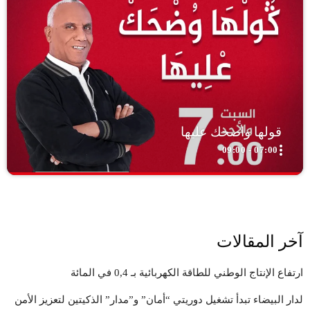
قولها واضحك عليها
more_vert
07:00 - 09:00
close
قولها واضحك عليها
اضحك معنا، تنسى همومك كلها.
اضحك معنا، تنسى همومك كلها." "الضحك عنواننا، والفرح هدفنا." معنا،
آخر المقالات
كل موضوع له وجه مضحك." "من الواقع إلى الخيال، نضحك في كل
مجال."
ارتفاع الإنتاج الوطني للطاقة الكهربائية بـ 0,4 في المائة
لدار البيضاء تبدأ تشغيل دوريتي “أمان” و”مدار” الذكيتين لتعزيز الأمن