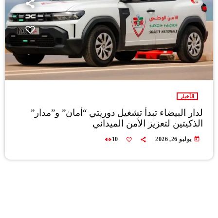
الأخبار
لدار البيضاء تبدأ تشغيل دوريتي “أمان” و”مدار”
الذكيتين لتعزيز الأمن الميداني
today
يوليو 26, 2026
10