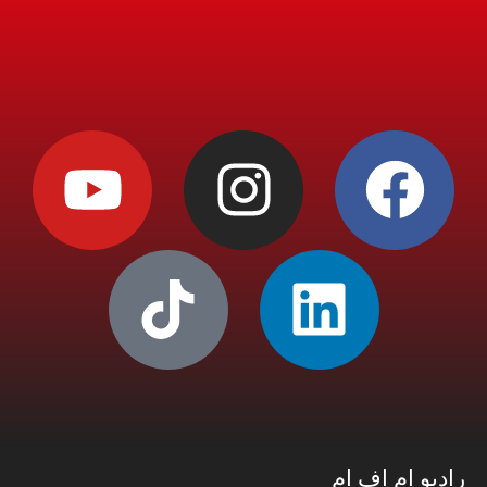
راديو إم إف إم