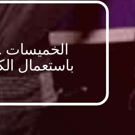
الخميسات .
باستعمال الك