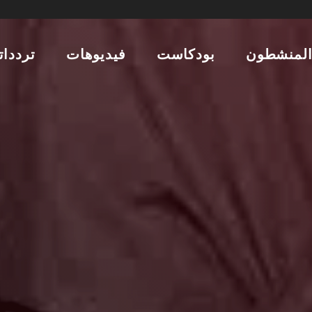
لمنشطون
بودكاست
فيديوهات
تردداتن