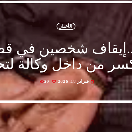
الأخبار
.إيقاف شخصين في قض
سر من داخل وكالة لتح
فبراير 18, 2026
20
today