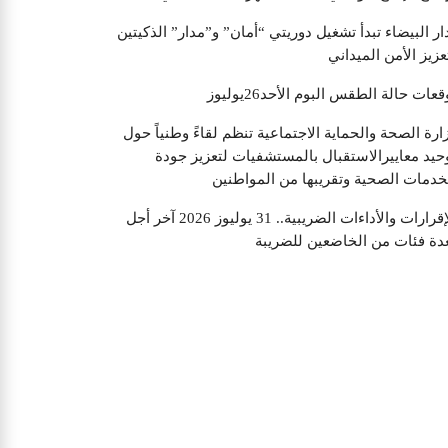
ار البيضاء تبدأ تشغيل دوريتي “أمان” و”مدار” الذكيتين
عزيز الأمن الميداني
قعات حالة الطقس البوم الأحد26يوليوز
ارة الصحة والحماية الاجتماعية تنظم لقاءً وطنياً حول
حيد معاييرالاستقبال بالمستشفيات لتعزيز جودة
خدمات الصحية وتقريبها من المواطنين
الإقرارات والأداءات الضريبية.. 31 يوليوز 2026 آخر أجل
دة فئات من الخاضعين للضريبة