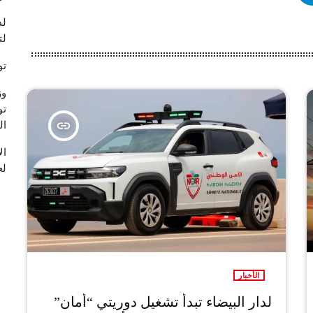
لد
لت
تو
وز
تو
insert_link
ال
لع
الأخبار
لدار البيضاء تبدأ تشغيل دوريتي “أمان”