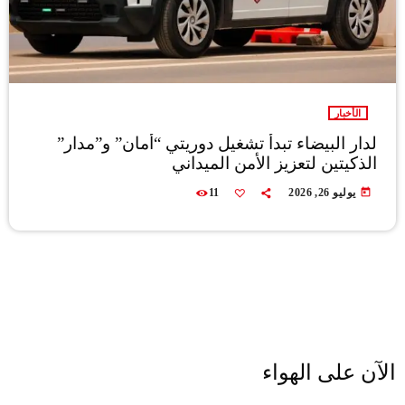
الأخبار
لدار البيضاء تبدأ تشغيل دوريتي “أمان” و”مدار”
الذكيتين لتعزيز الأمن الميداني
today
يوليو 26, 2026
11
الآن على الهواء