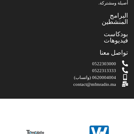
أصيلة ومشتركة.
البرامج
المنشطين
بودكاست
فيديوهات
تواصل معنا
0522303000
0522313333
0620004004 (واتساب)
contact@mfmradio.ma