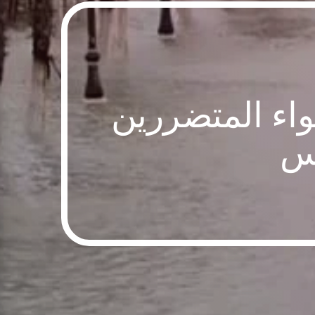
يواء المتضررين
وس