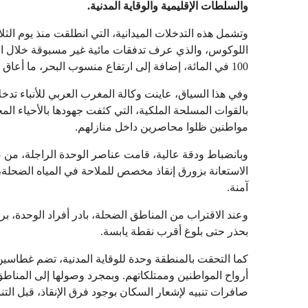
والسلطات الإقليمية والوقاية المدنية
.
وتشمل هذه التدخلات الميدانية، التي انطلقت منذ يوم الث
اللوكوس، والذي عرف تدفقات مائية غير مسبوقة خلال الأ
100 في المائة، إضافة إلى ارتفاع منسوب البحر، ما أعاق التصريف الطبيعي لمياه الأمطار.
وفي هذا السياق، عاينت وكالة المغرب العربي للأنباء تدخلات
بالقوات المسلحة الملكية، التي كثفت جهودها بالأحياء ا
مواطنين ظلوا محاصرين داخل منازلهم.
وبانضباط ودقة عالية، قامت عناصر الوحدة الراجلة، م
الاستعانة بزورق إنقاذ مخصص للملاحة في المياه الضحلة
آمنة.
وعند الاقتراب من المناطق الضحلة، بادر أفراد الوحدة، بر
بحذر حتى بلوغ أقرب نقطة يابسة.
كما التحقت بالمنطقة وحدة للوقاية المدنية، تضم غطاسين
أرواح المواطنين وممتلكاتهم. وبمجرد وصولها إلى المناطق
صافرات تنبيه لإشعار السكان بوجود فرق الإنقاذ، قبل التن