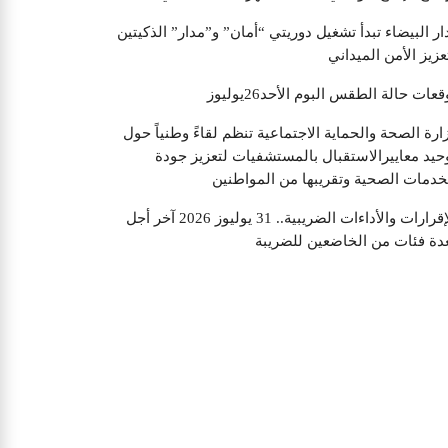
"من الواقع إلى الخيال، نضحك في كل مجال."
ار البيضاء تبدأ تشغيل دوريتي “أمان” و”مدار” الذكيتين
عزيز الأمن الميداني
قعات حالة الطقس البوم الأحد26يوليوز
ارة الصحة والحماية الاجتماعية تنظم لقاءً وطنياً حول
حيد معاييرالاستقبال بالمستشفيات لتعزيز جودة
خدمات الصحية وتقريبها من المواطنين
الإقرارات والأداءات الضريبية.. 31 يوليوز 2026 آخر أجل
دة فئات من الخاضعين للضريبة