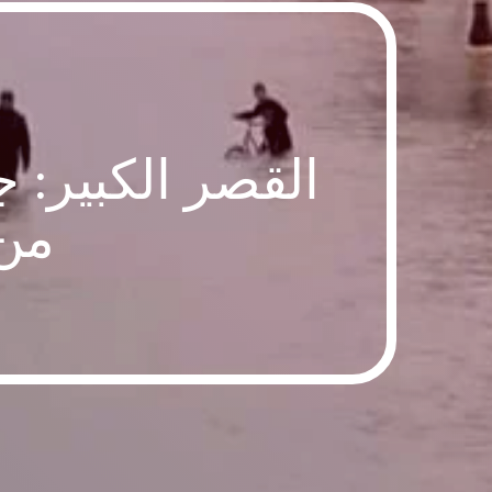
القصر الكبير: ج
من 