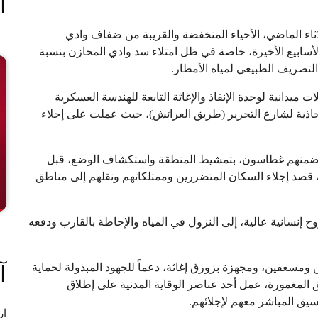
ا
لاثاء الماضي، الأحياء المنخفضة والقريبة من ضفاف وادي
سابيع الأخيرة، خاصة في ظل امتلاء سد وادي المخازن بنسبة
 ميدانية لوحدة الإنقاذ والإغاثة التابعة للهندسة العسكرية
لمحاذية لشارع التحرير (طريق العرائش)، حيث عملت على إجلاء
ن ضمنهم غطاسون، بتمشيط المنطقة واستكشاف الوضع، قبل
، قصد إجلاء السكان المتضررين وممتلكاتهم ونقلهم إلى مناطق
وح إنسانية عالية، إلى النزول في المياه والإحاطة بالقارب ودفعه
 ومسعفين، ومجهزة بزورق إغاثة، دعماً للجهود المبذولة لحماية
آ
 المغمورة، عمل أحد عناصر الوقاية المدنية على إطلاق
سيق المباشر معهم لإجلائهم.
ار