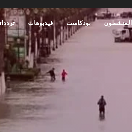
لمنشطون
بودكاست
فيديوهات
تردداتن