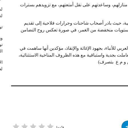
 منازلهم، وساعدتهم على نقل أمتعتهم، مع تزويدهم بسترات
لد
لت
ية، حيث بادر أصحاب شاحنات وجرارات فلاحية إلى تقديم
تو
مستويات منخفضة من الغمر، في صورة تعكس روح التضامن
وز
تو
ي للأنباء، بجهود الإغاثة والإنقاذ، مؤكدين أنها ساهمت في
ال
ملت بجدية واستباقية مع هذه الظروف المناخية الاستثنائية،
عن و م ع بتصرف)
لع
قيّمها