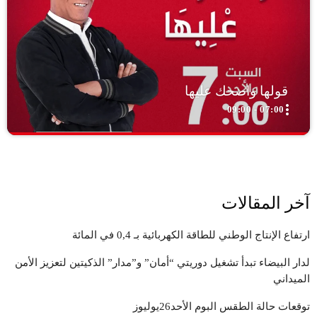
قولها واضحك عليها
more_vert
07:00 - 09:00
close
قولها واضحك عليها
اضحك معنا، تنسى همومك كلها.
اضحك معنا، تنسى همومك كلها." "الضحك عنواننا، والفرح هدفنا." معنا،
آخر المقالات
كل موضوع له وجه مضحك." "من الواقع إلى الخيال، نضحك في كل
مجال."
ارتفاع الإنتاج الوطني للطاقة الكهربائية بـ 0,4 في المائة
لدار البيضاء تبدأ تشغيل دوريتي “أمان” و”مدار” الذكيتين لتعزيز الأمن
الميداني
توقعات حالة الطقس البوم الأحد26يوليوز