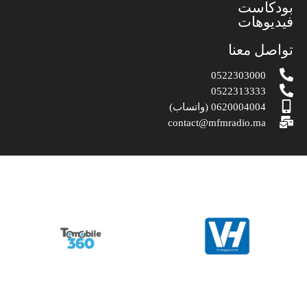
بودكاست
فيديوهات
تواصل معنا
0522303000
0522313333
0620004004 (واتساب)
contact@mfmradio.ma