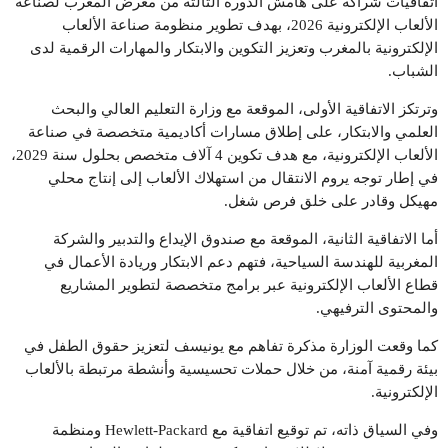
اتفاقيات شراكة على هامش الدورة الثالثة من معرض المغرب لصناعة
الألعاب الإلكترونية 2026، بهدف تطوير منظومة صناعة الألعاب
الإلكترونية بالمغرب وتعزيز التكوين والابتكار والمهارات الرقمية لدى
الشباب.
وترتكز الاتفاقية الأولى، الموقعة مع وزارة التعليم العالي والبحث
العلمي والابتكار، على إطلاق مسارات أكاديمية متخصصة في صناعة
الألعاب الإلكترونية، مع هدف تكوين 4 آلاف متخصص بحلول سنة 2029،
في إطار توجه يروم الانتقال من استهلاك الألعاب إلى إنتاج محلي
مهيكل وقادر على خلق فرص شغل.
أما الاتفاقية الثانية، الموقعة مع صندوق الإيداع والتدبير والشركة
المغربية للهندسة السياحية، فتهم دعم الابتكار وريادة الأعمال في
قطاع الألعاب الإلكترونية عبر برامج متخصصة لتطوير المشاريع
والمحتوى الترفيهي.
كما وقعت الوزارة مذكرة تفاهم مع يونيسف لتعزيز حقوق الطفل في
بيئة رقمية آمنة، من خلال حملات تحسيسية وأنشطة مرتبطة بالألعاب
الإلكترونية.
وفي السياق ذاته، تم توقيع اتفاقية مع Hewlett-Packard ومنظمة