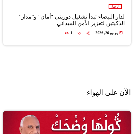
الأخبار
لدار البيضاء تبدأ تشغيل دوريتي “أمان” و”مدار”
الذكيتين لتعزيز الأمن الميداني
today
يوليو 26, 2026
11
الآن على الهواء