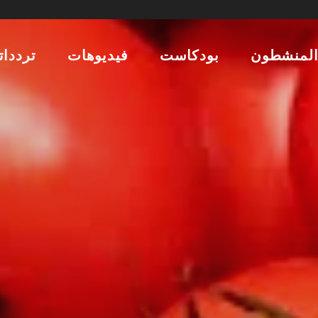
لمنشطون
بودكاست
فيديوهات
تردداتن