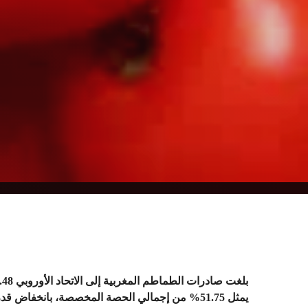
يمثل 51.75% من إجمالي الحصة المخصصة، بانخفاض قدره 2.3% مقارنة بالموسم السابق،حسب موقع