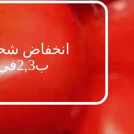
انخفاض شحنا
ب2,3في المائة مقارنة بالموسم السابق