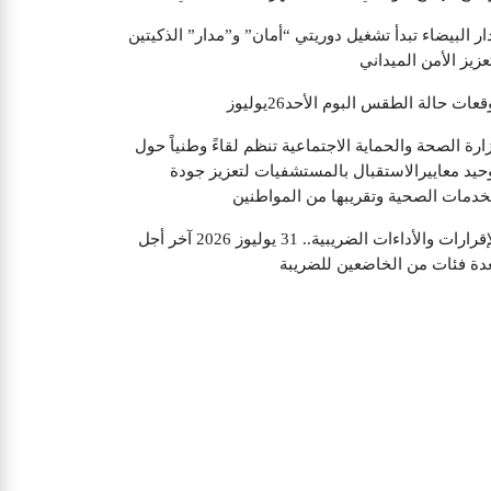
"من الواقع إلى الخيال، نضحك في كل مجال."
ار البيضاء تبدأ تشغيل دوريتي “أمان” و”مدار” الذكيتين
عزيز الأمن الميداني
قعات حالة الطقس البوم الأحد26يوليوز
ارة الصحة والحماية الاجتماعية تنظم لقاءً وطنياً حول
حيد معاييرالاستقبال بالمستشفيات لتعزيز جودة
خدمات الصحية وتقريبها من المواطنين
الإقرارات والأداءات الضريبية.. 31 يوليوز 2026 آخر أجل
دة فئات من الخاضعين للضريبة