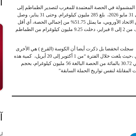
ا
 المشمولة في الحصة المعتمدة للمغرب لتصدير الطماطم إلى
الاتحاد الأوروبي لموسم 2025/2026، من 1 أكتوبر 2025 إلى 31 مايو 2026، بلغ 285 مليون كيلوغرام. وحتى 31 يناير، وصل
147.48 مليون كيلوغرام من الطماطم المغربية إلى أسواق الاتحاد الأوروبي، ما يمثل 51.75% من إجمالي الحصة، أي أقل
بنسبة 2.3% عن الموسم السابق. وخلال الأسبوع السادس، من 2 إلى 8 فبراير، دخلت 9.25 مليون كيلوغرام من الطماطم
سجلت انخفضا بل ذكرت أيضا أن الكوسة (القرع ) هي الأخرى
عرفت انخفاضا على مستوى التصدير الى الاتحاد الأوروبي ،حيث بلغت خلال الفترة “من 1 أكتوبر إلى 20 أبريل، كمية هذه
الخضراوات التي باعتها المغرب في أراضي الاتحاد الأوروبي 30.72 بالمائة من الحصة البالغة 56 مليون كيلوغرام، بحجم
آ
ار