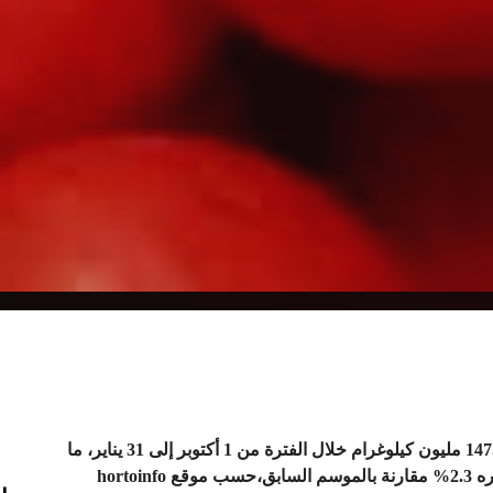
بلغت صادرات الطماطم المغربية إلى الاتحاد الأوروبي 147.48 مليون كيلوغرام خلال الفترة من 1 أكتوبر إلى 31 يناير، ما
hortoinfo