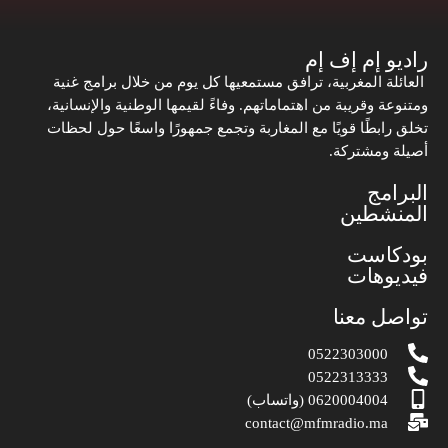
راديو إم إف إم
العائلة المغربية، ترافق مستمعيها كل يوم من خلال برامج غنية
ومتنوعة وقريبة من اهتماماتهم. وفاءً لقيمها الوطنية والإنسانية،
تخلق رابطًا قويًا مع المغاربة وتجمع جمهورًا واسعًا حول لحظات
أصيلة ومشتركة.
البرامج
المنشطين
بودكاست
فيديوهات
تواصل معنا
0522303000
0522313333
0620004004 (واتساب)
contact@mfmradio.ma