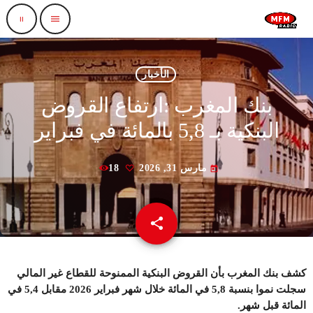
pause
menu
الأخبار
بنك المغرب :ارتفاع القروض
البنكية بـ 5,8 بالمائة في فبراير
مارس 31, 2026
18
today
share
email
كشف بنك المغرب بأن القروض البنكية الممنوحة للقطاع غير المالي
سجلت نموا بنسبة 5,8 في المائة خلال شهر فبراير 2026 مقابل 5,4 في
المائة قبل شهر
.