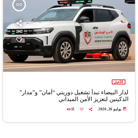
insert_link
الأخبار
لدار البيضاء تبدأ تشغيل دوريتي “أمان” و”مدار”
الذكيتين لتعزيز الأمن الميداني
today
يوليو 26, 2026
11