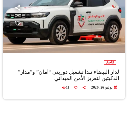
الأخبار
لدار البيضاء تبدأ تشغيل دوريتي “أمان” و”مدار”
الذكيتين لتعزيز الأمن الميداني
today
يوليو 26, 2026
11