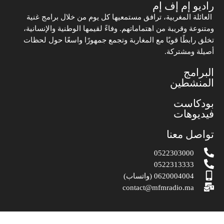
راديو إم إف إم
العائلة المغربية، ترافق مستمعيها كل يوم من خلال برامج غنية
ومتنوعة وقريبة من اهتماماتهم. وفاءً لقيمها الوطنية والإنسانية،
تخلق رابطًا قويًا مع المغاربة وتجمع جمهورًا واسعًا حول لحظات
أصيلة ومشتركة.
البرامج
المنشطين
بودكاست
فيديوهات
تواصل معنا
0522303000
0522313333
0620004004 (واتساب)
contact@mfmradio.ma