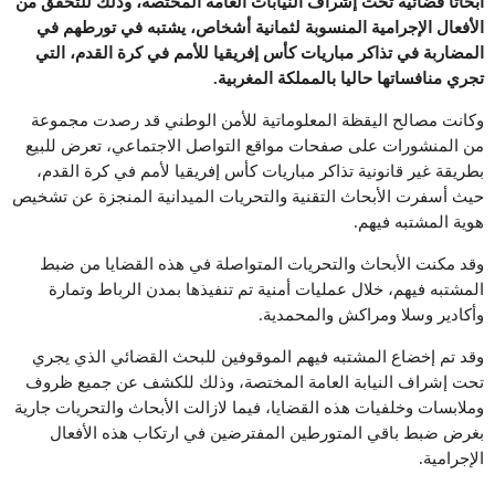
أبحاثا قضائية تحت إشراف النيابات العامة المختصة، وذلك للتحقق من
الأفعال الإجرامية المنسوبة لثمانية أشخاص، يشتبه في تورطهم في
المضاربة في تذاكر مباريات كأس إفريقيا للأمم في كرة القدم، التي
تجري منافساتها حاليا بالمملكة المغربية.
وكانت مصالح اليقظة المعلوماتية للأمن الوطني قد رصدت مجموعة
من المنشورات على صفحات مواقع التواصل الاجتماعي، تعرض للبيع
بطريقة غير قانونية تذاكر مباريات كأس إفريقيا لأمم في كرة القدم،
حيث أسفرت الأبحاث التقنية والتحريات الميدانية المنجزة عن تشخيص
هوية المشتبه فيهم.
وقد مكنت الأبحاث والتحريات المتواصلة في هذه القضايا من ضبط
المشتبه فيهم، خلال عمليات أمنية تم تنفيذها بمدن الرباط وتمارة
وأكادير وسلا ومراكش والمحمدية.
وقد تم إخضاع المشتبه فيهم الموقوفين للبحث القضائي الذي يجري
تحت إشراف النيابة العامة المختصة، وذلك للكشف عن جميع ظروف
وملابسات وخلفيات هذه القضايا، فيما لازالت الأبحاث والتحريات جارية
بغرض ضبط باقي المتورطين المفترضين في ارتكاب هذه الأفعال
الإجرامية.