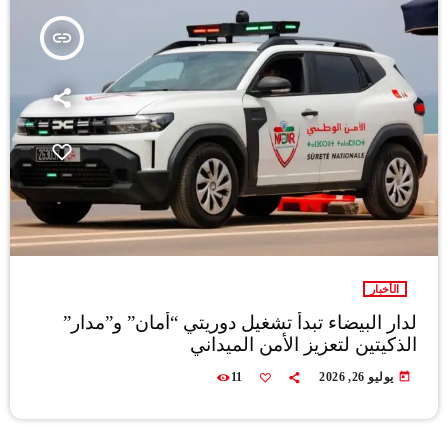
insert_link
الأخبار
لدار البيضاء تبدأ تشغيل دوريتي “أمان” و”مدار”
الذكيتين لتعزيز الأمن الميداني
today
يوليو 26, 2026
11