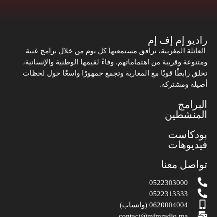
راديو إم إف إم
العائلة المغربية، ترافق مستمعيها كل يوم من خلال برامج غنية
ومتنوعة وقريبة من اهتماماتهم. وفاءً لقيمها الوطنية والإنسانية،
تخلق رابطًا قويًا مع المغاربة وتجمع جمهورًا واسعًا حول لحظات
أصيلة ومشتركة.
البرامج
المنشطين
بودكاست
فيديوهات
تواصل معنا
0522303000
0522313333
0620004004 (واتساب)
contact@mfmradio.ma