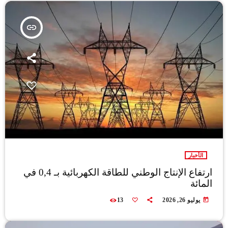
insert_link
الأخبار
ارتفاع الإنتاج الوطني للطاقة الكهربائية بـ 0,4 في
المائة
today
يوليو 26, 2026
13