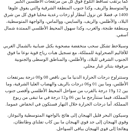
كما يرتقب تساقط الثلوج فوق كل من مرتفعات الأطلسين الكبير
والمتوسط والريف، وكذا جنوب المنطقة الشرقية والتي يفوق علوها
1400 م، فضلا عن نزول أمطار أو زخات رعدية محليا فوق كل من شرق
البلاد، والأطلس، والريف، والسايس، ووالماس، والواجهة المتوسطية،
ومنطقة طنجة، والغرب، وكذا سهول المحيط الأطلسي الممتدة شمال
آسفي.
وسيلاحظ تشكل سحب منخفضة مصحوبة بكتل ضبابية بالشمال الغربي
للأقاليم الصحراوية للمملكة، مع تسجيل هبات رياح قوية نوعا ما فوق
الجنوب الشرقي للبلاد، والأطلس، والمناطق الوسطى والجنوبية
مرفوقة بتناثر غبار محلي.
وستتراوح درجات الحرارة الدنيا ما بين ناقص 08 و00 درجة بمرتفعات
الأطلس، وما بين 01 و06 درجات بالريف والهضاب العليا الشرقية، وما
بين 12 و19 درجة بالقرب من سواحل المحيط الأطلسي وأقصى جنوب
المملكة، فيما ستتأرجح ما بين 06 و12 درجة في ما تبقى من ربوع
المملكة. أما درجات الحرارة خلال النهار فستكون في انخفاض عموما.
وسيكون البحر قليل الهيجان إلى هائج بالواجهة المتوسطية والبوغاز،
وقوي الهيجان إلى جد قوي الهيجان ما بين كاب تفلناي وطانطان،
وهائجا إلى قوي الهيجان بباقي السواحل.