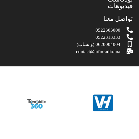
فيديوهات
تواصل معنا
0522303000
0522313333
0620004004 (واتساب)
contact@mfmradio.ma