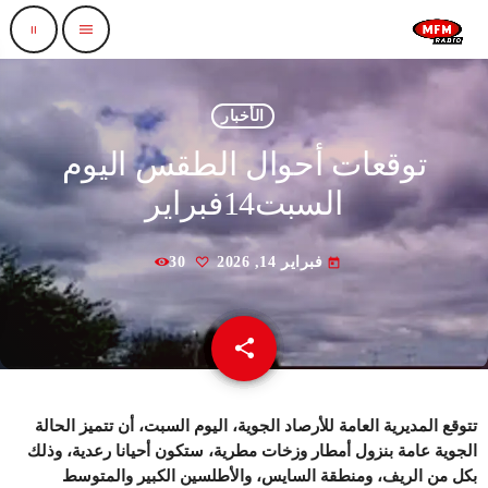
pause
menu
الأخبار
توقعات أحوال الطقس اليوم
السبت14فبراير
فبراير 14, 2026
30
today
share
email
تتوقع المديرية العامة للأرصاد الجوية، اليوم السبت، أن تتميز الحالة
الجوية عامة بنزول أمطار وزخات مطرية، ستكون أحيانا رعدية، وذلك
بكل من الريف، ومنطقة السايس، والأطلسين الكبير والمتوسط