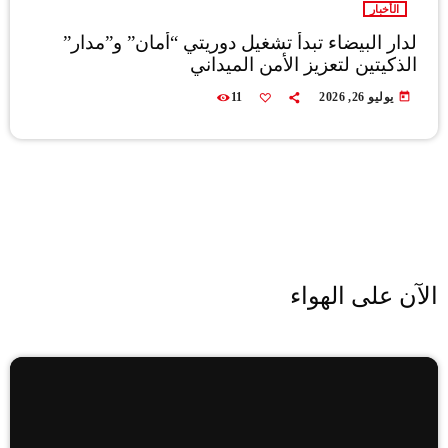
الأخبار
لدار البيضاء تبدأ تشغيل دوريتي “أمان” و”مدار”
الذكيتين لتعزيز الأمن الميداني
today
يوليو 26, 2026
11
الآن على الهواء