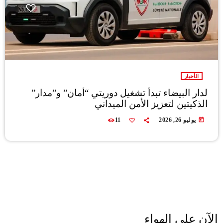
الأخبار
لدار البيضاء تبدأ تشغيل دوريتي “أمان” و”مدار”
الذكيتين لتعزيز الأمن الميداني
today
يوليو 26, 2026
11
الآن على الهواء