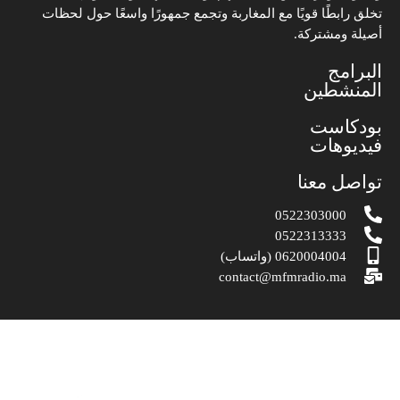
تخلق رابطًا قويًا مع المغاربة وتجمع جمهورًا واسعًا حول لحظات
أصيلة ومشتركة.
البرامج
المنشطين
بودكاست
فيديوهات
تواصل معنا
0522303000
0522313333
0620004004 (واتساب)
contact@mfmradio.ma