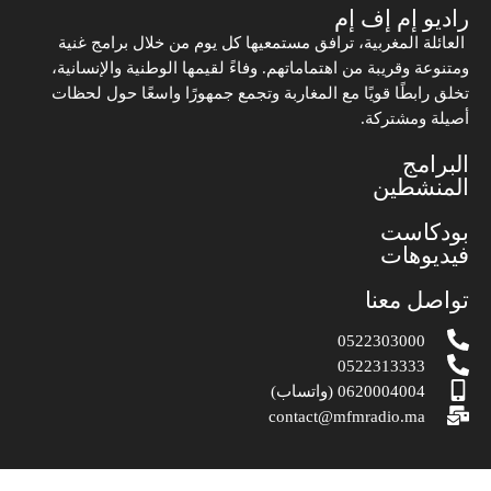
راديو إم إف إم
العائلة المغربية، ترافق مستمعيها كل يوم من خلال برامج غنية
ومتنوعة وقريبة من اهتماماتهم. وفاءً لقيمها الوطنية والإنسانية،
تخلق رابطًا قويًا مع المغاربة وتجمع جمهورًا واسعًا حول لحظات
أصيلة ومشتركة.
البرامج
المنشطين
بودكاست
فيديوهات
تواصل معنا
0522303000
0522313333
0620004004 (واتساب)
contact@mfmradio.ma