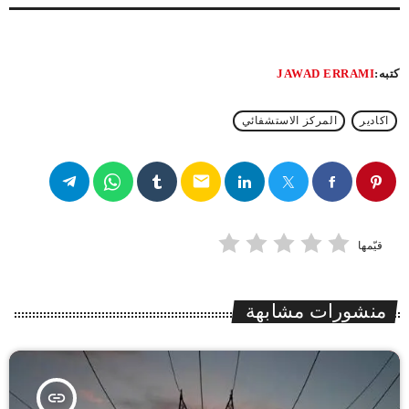
كتبه:
JAWAD ERRAMI
اكادير
المركز الاستشفائي
email
قيّمها
منشورات مشابهة
insert_link