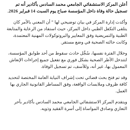
أعلن المركز الاستشفائي الجامعي محمد السادس بأكادير أنه تم
تسجيل حالة وفاة داخل المؤسسة صباح يوم السبت 14 فبراير 2026
.
وأكدت إدارة المركز في بيان توضيحي لها ” أن المعني بالأمر كان
يتلقى التكفل الطبي داخل المركز، حيث استفاد من الرعاية والمتابعة
الطبية والتمريضية وفق المعايير والبروتوكولات المهنية المعتمدة،
وكانت حالته الصحية في وضع مستقر.
وخلال الفترة نفسها، سُجِّل حادث سقوط من أحد طوابق المؤسسة،
لتتدخل الأطر الصحية بشكل فوري مع تفعيل جميع إجراءات الإنعاش
المعمول بها، غير أنه، وللأسف، تم تسجيل الوفاة.
وقد تم فتح بحث قضائي تحت إشراف النيابة العامة المختصة لتحديد
كافة ظروف وملابسات الواقعة، وفق المساطر القانونية الجاري بها
العمل.
ويتقدم المركز الاستشفائي الجامعي محمد السادس بأكادير بأحر
التعازي وصادق المواساة إلى أسرة الفقيد وذويه.