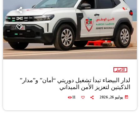
الأخبار
لدار البيضاء تبدأ تشغيل دوريتي “أمان” و”مدار”
الذكيتين لتعزيز الأمن الميداني
today
يوليو 26, 2026
11