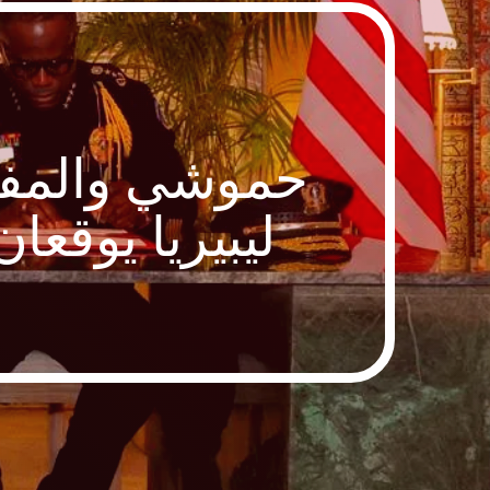
حموشي والمفت
ليبيريا يوقعا