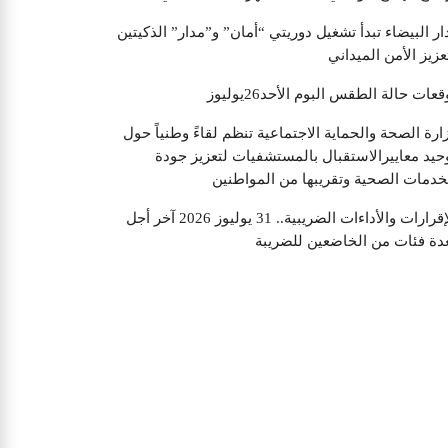
ار البيضاء تبدأ تشغيل دوريتي “أمان” و”مدار” الذكيتين
عزيز الأمن الميداني
قعات حالة الطقس البوم الأحد26يوليوز
ارة الصحة والحماية الاجتماعية تنظم لقاءً وطنياً حول
حيد معاييرالاستقبال بالمستشفيات لتعزيز جودة
خدمات الصحية وتقريبها من المواطنين
الإقرارات والأداءات الضريبية.. 31 يوليوز 2026 آخر أجل
دة فئات من الخاضعين للضريبة