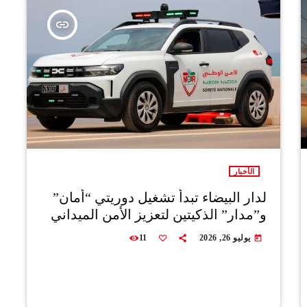
insert_link
الأخبار
لدار البيضاء تبدأ تشغيل دوريتي “أمان”
و”مدار” الذكيتين لتعزيز الأمن الميداني
يوليو 26, 2026
11
today