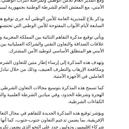
وقع المدير العام للأمن الوطني ولمراقبة التراب الوطني
الأمني، مع المفتش العام للشرطة الوطنية بجمهورية ليبير
وذكر بلاغ للمديرية العامة للأمن الوطني أنه جرى توقيع هذه
السابعة لأيام الأبواب المفتوحة للأمن الوطني التي تحتضنه
ويأتي توقيع مذكرة التفاهم الثنائية بين المملكة المغربية
علاقات الصداقة والتعاون التقني والشراكة العملياتية بين 
الأمني هو المنطلق الأساسي لتوطيد الأمن المشترك.
وتهدف هذه المذكرة إلى إرساء إطار متين للتعاون الشرطي
ومكافحة الإرهاب والتطرف العنيف، وذلك من خلال تبادل ا
العاملين في الأجهزة الأمنية.
كما تسمح هذه المذكرة بتوسيع مجالات التعاون الشرطي
الهجرة وشرطة الحدود، وفي ميادين الشرطة العلمية والتق
الكفاءات الشرطية.
ويؤشر توقيع هذه المذكرة الجديدة للتفاهم في مجال التعاو
الإفريقية، بما يضمن تدعيم التعاون جنوب-جنوب، كما أنها
شركاء إقليميين ودوليين جدد على النحو الذي يضمن تكريس