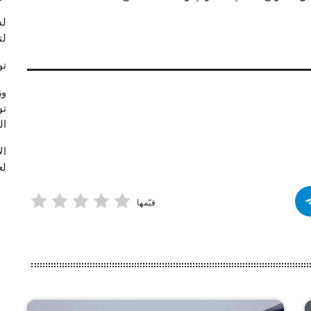
لد
لت
تو
وز
تو
ال
لع
قيّمها