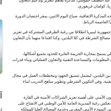
ا
، عبد اللطيف حموشي، مذكرة تفاهم لتعزيز وتدعيم التعاون
يا، كولمان غريغوري.
 المذكرة الاتفاقية، صباح اليوم الاثنين، بمقر احتضان الدورة
ا العاصمة الرباط.
 وجمهورية ليبيريا انطلاقا من رغبة الطرفين المشتركة في تعزيز
مصالح الشرطة في كلا البلدين، وكذا اقتناعا منهما بأن التعاون
 يسمح بمحاربة الجريمة العابرة للحدود بجميع أشكالها،
لمعلومات والمساعدة التقنية والتعاون العملياتي وبناء قدرات
 بين البلدين، ليشمل تنسيق الجهود ومخططات العمل في مجال
نية، وفي التكوين الشرطي وتطوير مناهج التدريب لبناء
آ
ن الأمني على أهمية تعزيز الشراكات الأمنية في القارة
 تعكس رغبة المديرية العامة للأمن الوطني في الانفتاح على
 النموذج الأمني المغربي وخدمة المصالح العليا للمملكة
ار