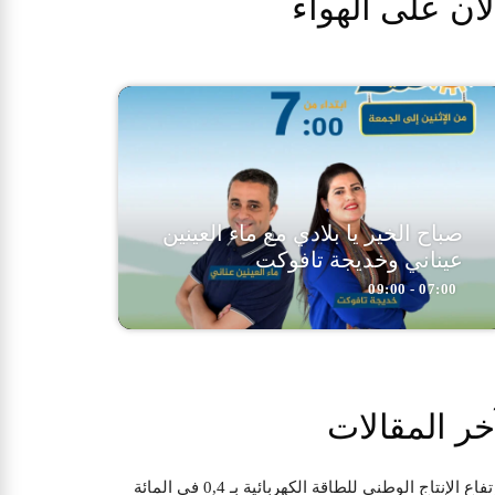
لآن على الهواء
صباح الخير يا بلادي مع ماء العينين
عيناني وخديجة تافوكت
07:00 - 09:00
خر المقالات
تفاع الإنتاج الوطني للطاقة الكهربائية بـ 0,4 في المائة