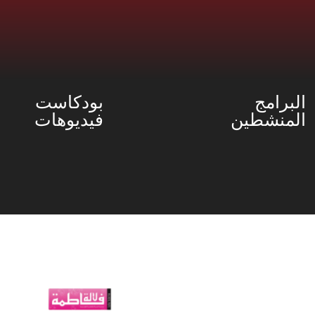
البرامج
بودكاست
المنشطين
فيديوهات