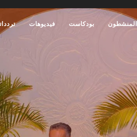
لمنشطون
بودكاست
فيديوهات
تردداتن