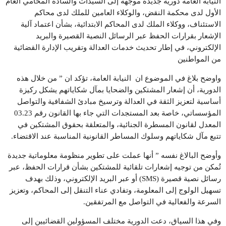
النيابة العامة دورية جديدة موجهة إلى السيدات والسادة المحامي العام
الأول لدى محكمة النقض، والوكلاء العامين للملك لدى محاكم
الاستئناف، ووكلاء الملك لدى المحاكم الابتدائية، بشأن اعتماد آلية
الإشعار بقرارات الحفظ عبر الرسائل النصية القصيرة والبريد
الإلكتروني، في إطار تحديث خدمات العدالة وتقريب الإدارة القضائية
من المواطنين
واوضح بلاغ في الموضوع ان النيابة العامة، تؤكد ان ” من خلال هذه
الدورية، أن إشعار المشتكين والضحايا بمآل شكاياتهم يشكل ركيزة
أساسية لتعزيز الثقة في العدالة وترسيخ مبادئ الشفافية والتواصل
المؤسساتي، خاصة بعد المستجدات التي جاء بها القانون رقم 03.23
المعدل لقانون المسطرة الجنائية، والمتعلقة بحقوق المشتكين في
تتبع مآل شكاياتهم وسلوك المساطر القانونية المناسبة عند الاقتضاء.
وأوضح البالاغ نفسه ” أنها عملت على تطوير منظومة معلوماتية جديدة
تُمكن من توجيه إشعارات تلقائية للمشتكين بشأن قرارات الحفظ، عبر
رسائل نصية قصيرة (SMS) أو عبر البريد الإلكتروني، وذلك بهدف
تسهيل الولوج إلى المعلومة، وتفادي عناء التنقل إلى المحاكم، وتعزيز
السرعة والفعالية في التواصل مع المرتفقين.
وفي هذا السياق، دعت الدورية مختلف المسؤولين القضائيين إلى