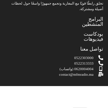
تخلق رابطًا قويًا مع المغاربة وتجمع جمهورًا واسعًا حول لحظات
أصيلة ومشتركة.
البرامج
المنشطين
بودكاست
فيديوهات
تواصل معنا
0522303000
0522313333
0620004004 (واتساب)
contact@mfmradio.ma