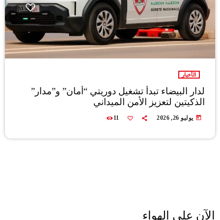
الأخبار
لدار البيضاء تبدأ تشغيل دوريتي “أمان” و”مدار”
الذكيتين لتعزيز الأمن الميداني
today
يوليو 26, 2026
11
الآن على الهواء