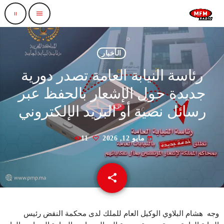
pause
menu
الأخبار
رئاسة النيابة العامة تصدر دورية
جديدة حول الإشعار بالحفظ عبر
رسائل نصية أو البريد الإلكتروني
مايو 12, 2026
11
today
share
email
وجه هشام البلاوي الوكيل العام للملك لدى محكمة النقض رئيس