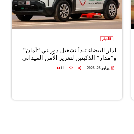
الأخبار
لدار البيضاء تبدأ تشغيل دوريتي “أمان”
و”مدار” الذكيتين لتعزيز الأمن الميداني
يوليو 26, 2026
11
today