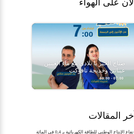
لآن على الهواء
صباح الخير يا بلادي مع ماء العينين
عيناني وخديجة تافوكت
07:00 - 09:00
خر المقالات
تفاع الإنتاج الوطني للطاقة الكهربائية بـ 0,4 في المائة