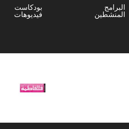
البرامج
بودكاست
المنشطين
فيديوهات