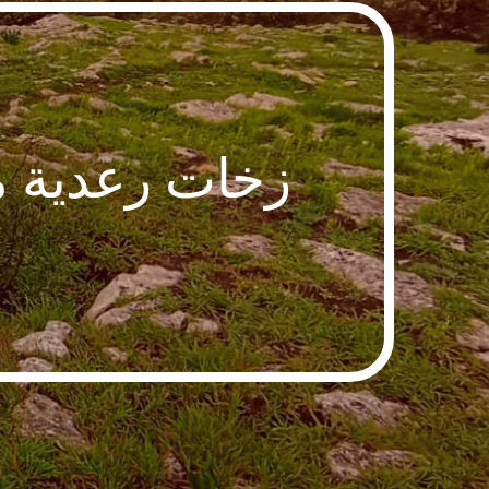
زخات رعدية م