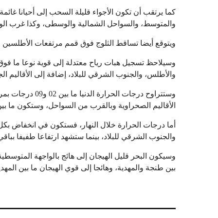
كما يرتقب أن تكون الأجواء قليلة السحب إلى أحيانا غائ
والمتوسط، والسواحل الشمالية والوسطى، وكذا غرب الو
ويتوقع أيضا تساقط الثلوج فوق قمم مرتفعات الأطلسين الكبير
وسيلاحظ تسجيل هبات رياح معتدلة إلى قوية نوعا ما ف
والأطلس، والجنوب الشرقي للبلاد، إضافة إلى الأقاليم الجنو
الأقاليم الصحراوية وبالقرب من السواحل، وستكون ما بين 10 و14 درجة في ما تبقى من ربوع المملك
أما درجات الحرارة خلال النهار، فستكون في انخفاض بكل
والجنوب الشرقي للبلاد، بينما ستشهد ارتفاعا طفيفا بباقي
وسيكون البحر قليل الهيجان إلى هائج بالواجهة المتوسطية، 
بين طنجة والمهدية، وهائجا إلى قوي الهيجان ما بين المه