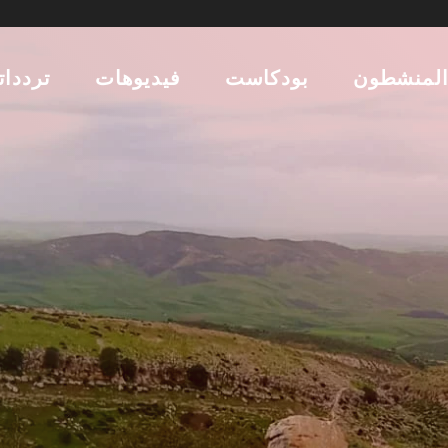
لمنشطون
بودكاست
فيديوهات
تردداتن