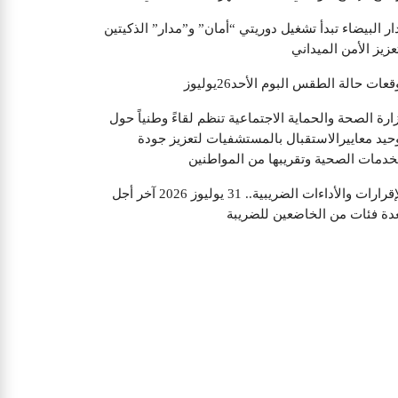
ار البيضاء تبدأ تشغيل دوريتي “أمان” و”مدار” الذكيتين
عزيز الأمن الميداني
قعات حالة الطقس البوم الأحد26يوليوز
ارة الصحة والحماية الاجتماعية تنظم لقاءً وطنياً حول
حيد معاييرالاستقبال بالمستشفيات لتعزيز جودة
خدمات الصحية وتقريبها من المواطنين
الإقرارات والأداءات الضريبية.. 31 يوليوز 2026 آخر أجل
دة فئات من الخاضعين للضريبة