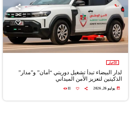
الأخبار
لدار البيضاء تبدأ تشغيل دوريتي “أمان” و”مدار”
الذكيتين لتعزيز الأمن الميداني
today
يوليو 26, 2026
11