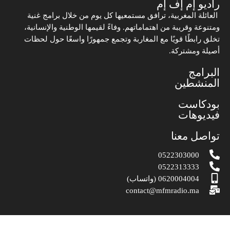
راديو إم إف إم
العائلة المغربية، ترافق مستمعيها كل يوم من خلال برامج غنية
ومتنوعة وقريبة من اهتماماتهم. وفاءً لقيمها الوطنية والإنسانية،
تخلق رابطًا قويًا مع المغاربة وتجمع جمهورًا واسعًا حول لحظات
أصيلة ومشتركة.
البرامج
المنشطين
بودكاست
فيديوهات
تواصل معنا
0522303000
0522313333
0620004004 (واتساب)
contact@mfmradio.ma