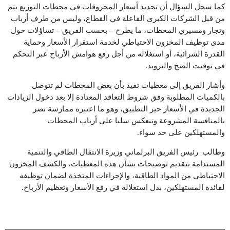
كما سجل السؤال أن تحديد أسعار المحروقات في محطات التوزيع يتم
من قبل الشركات الكبرى الفاعلة في القطاع، وليس من طرف أرباب
وتجار ومسيري المحطات، ما يطرح – بحسب الفريق – تساؤلات حول
مدى توظيف المخزون الاحتياطي لخدمة استقرار الأسعار وحماية
القدرة الشرائية، أو استغلاله من أجل رفع هوامش الأرباح عبر التحكم
في توقيت الضخ والتزويد.
وأشار الفريق إلى معطيات تفيد بأن بعض المحطات لم تتوصل
بالكميات المطلوبة وفق شروط التعاقد المعتادة إلا بعد دخول الزيادات
الجديدة في الأسعار حيز التطبيق، وهو ما اعتبره ممارسة تضر
بالمنافسة المشروعة وتنعكس سلبا على أرباب المحطات
والمستهلكين على حد سواء.
وطالب رئيس الفريق البرلماني وزيرة الانتقال الطاقي والتنمية
المستدامة بتقديم توضيحات بشأن هذه المعطيات، والكشف المخزون
الاحتياطي من المواد الطاقية، والإجراءات المتخذة لضمان توظيفه
لفائدة المستهلكين، بدل استغلاله في رفع الأسعار وتعظيم الأرباح.