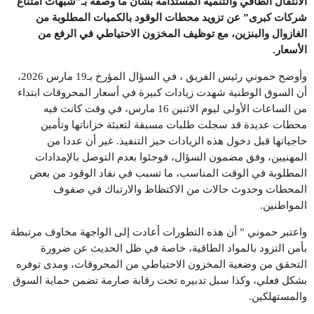
الانتقال الطاقي والتنمية المستدامة بشأن ما وصفه بـ”شبهات امتناع
شركات كبرى” عن تزويد محطات الوقود بالكميات المطلوبة من
الغازوال والبنزين، مع توظيف المخزون الاحتياطي في الرفع من
الأسعار
.
وأوضح حموني رئيس الفريق ، في السؤال المؤرخ بـ19 مارس 2026،
أن السوق الوطنية شهدت زيادات كبيرة في أسعار المحروقات ابتداء
من الساعات الأولى ليوم الاثنين 16 مارس، في وقت كانت فيه
محطات عديدة قد سجلت طلبات مسبقة لتعبئة خزاناتها وتأمين
حاجياتها قبل دخول هذه الزيادات حيز التنفيذ. غير أن عددا من
المهنيين، وفق مضمون السؤال، فوجئوا بعدم التوصل بالإمدادات
المطلوبة في الوقت المناسب، ما تسبب في نفاد الوقود من بعض
المحطات وحدوث حالات من الاكتظاظ والارتباك في صفوف
المواطنين.
واعتبر حموني ” أن هذه التطورات أعادت إلى الواجهة مخاوف مرتبطة
بأمن التزود بالمواد الطاقية، خاصة في ظل الحديث عن ضرورة
التحقق من وضعية المخزون الاحتياطي من المحروقات، ومدى توفره
بشكل فعلي، وكذا سبل تدبيره تحت رقابة صارمة تضمن حماية السوق
والمستهلكين.