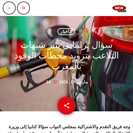
pause
menu
الأخبار
سؤال برلماني يثير شبهات
التلاعب بتزويد محطات الوقود
بالمغرب
مارس 19, 2026
34
today
share
email
وجه فريق التقدم والاشتراكية بمجلس النواب سؤالا كتابيا إلى وزيرة