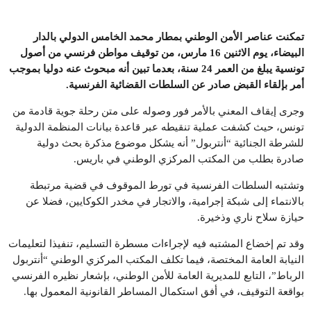
تمكنت عناصر الأمن الوطني بمطار محمد الخامس الدولي بالدار
البيضاء، يوم الاثنين 16 مارس، من توقيف مواطن فرنسي من أصول
تونسية يبلغ من العمر 24 سنة، بعدما تبين أنه مبحوث عنه دوليا بموجب
أمر بإلقاء القبض صادر عن السلطات القضائية الفرنسية
.
وجرى إيقاف المعني بالأمر فور وصوله على متن رحلة جوية قادمة من
تونس، حيث كشفت عملية تنقيطه عبر قاعدة بيانات المنظمة الدولية
للشرطة الجنائية “أنتربول” أنه يشكل موضوع مذكرة بحث دولية
صادرة بطلب من المكتب المركزي الوطني في باريس.
وتشتبه السلطات الفرنسية في تورط الموقوف في قضية مرتبطة
بالانتماء إلى شبكة إجرامية، والاتجار في مخدر الكوكايين، فضلا عن
حيازة سلاح ناري وذخيرة.
وقد تم إخضاع المشتبه فيه لإجراءات مسطرة التسليم، تنفيذا لتعليمات
النيابة العامة المختصة، فيما تكلف المكتب المركزي الوطني “أنتربول
الرباط”، التابع للمديرية العامة للأمن الوطني، بإشعار نظيره الفرنسي
بواقعة التوقيف، في أفق استكمال المساطر القانونية المعمول بها.