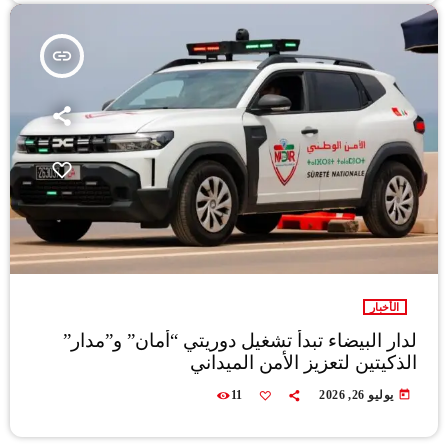
insert_link
الأخبار
لدار البيضاء تبدأ تشغيل دوريتي “أمان” و”مدار”
الذكيتين لتعزيز الأمن الميداني
today
يوليو 26, 2026
11