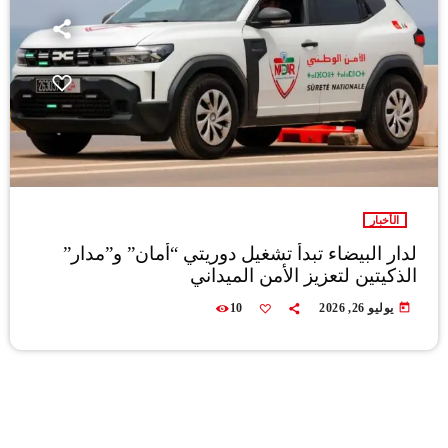
الأخبار
لدار البيضاء تبدأ تشغيل دوريتي “أمان” و”مدار”
الذكيتين لتعزيز الأمن الميداني
today
يوليو 26, 2026
10