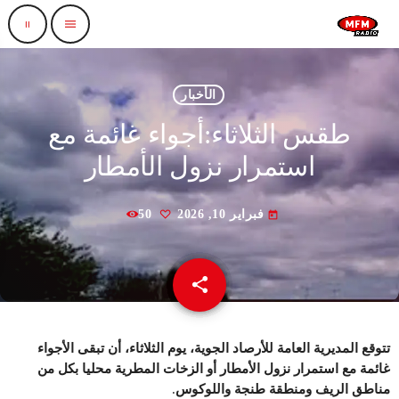
pause
menu
الأخبار
طقس الثلاثاء:أجواء غائمة مع
استمرار نزول الأمطار
فبراير 10, 2026
50
today
share
email
تتوقع المديرية العامة للأرصاد الجوية،
يوم
الثلاثاء، أن تبقى الأجواء
غائمة مع استمرار نزول الأمطار أو الزخات المطرية محليا بكل من
مناطق الريف ومنطقة طنجة واللوكوس
.