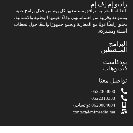
راديو إم إف إم
العائلة المغربية، ترافق مستمعيها كل يوم من خلال برامج غنية
ومتنوعة وقريبة من اهتماماتهم. وفاءً لقيمها الوطنية والإنسانية،
تخلق رابطًا قويًا مع المغاربة وتجمع جمهورًا واسعًا حول لحظات
أصيلة ومشتركة.
البرامج
المنشطين
بودكاست
فيديوهات
تواصل معنا
0522303000
0522313333
0620004004 (واتساب)
contact@mfmradio.ma