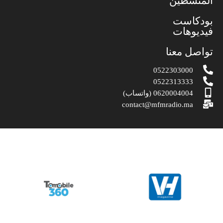
المنشطين
بودكاست
فيديوهات
تواصل معنا
0522303000
0522313333
0620004004 (واتساب)
contact@mfmradio.ma