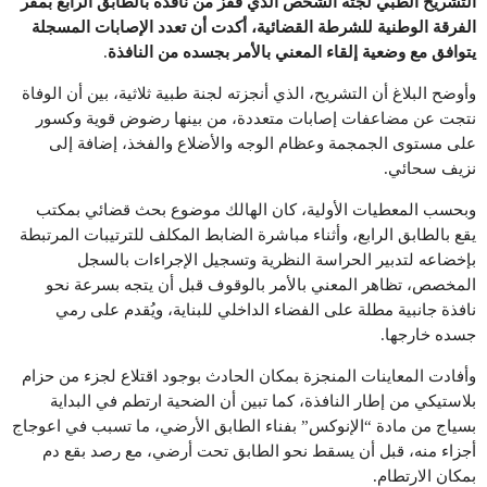
التشريح الطبي لجثة الشخص الذي قفز من نافذة بالطابق الرابع بمقر
الفرقة الوطنية للشرطة القضائية، أكدت أن تعدد الإصابات المسجلة
يتوافق مع وضعية إلقاء المعني بالأمر بجسده من النافذة
.
وأوضح البلاغ أن التشريح، الذي أنجزته لجنة طبية ثلاثية، بين أن الوفاة
نتجت عن مضاعفات إصابات متعددة، من بينها رضوض قوية وكسور
على مستوى الجمجمة وعظام الوجه والأضلاع والفخذ، إضافة إلى
نزيف سحائي.
وبحسب المعطيات الأولية، كان الهالك موضوع بحث قضائي بمكتب
يقع بالطابق الرابع، وأثناء مباشرة الضابط المكلف للترتيبات المرتبطة
بإخضاعه لتدبير الحراسة النظرية وتسجيل الإجراءات بالسجل
المخصص، تظاهر المعني بالأمر بالوقوف قبل أن يتجه بسرعة نحو
نافذة جانبية مطلة على الفضاء الداخلي للبناية، ويُقدم على رمي
جسده خارجها.
وأفادت المعاينات المنجزة بمكان الحادث بوجود اقتلاع لجزء من حزام
بلاستيكي من إطار النافذة، كما تبين أن الضحية ارتطم في البداية
بسياج من مادة “الإنوكس” بفناء الطابق الأرضي، ما تسبب في اعوجاج
أجزاء منه، قبل أن يسقط نحو الطابق تحت أرضي، مع رصد بقع دم
بمكان الارتطام.