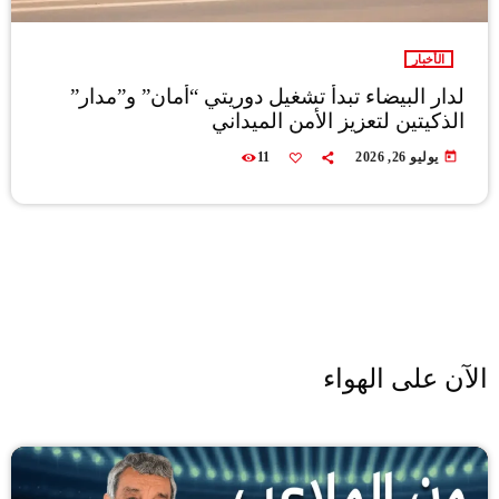
الأخبار
لدار البيضاء تبدأ تشغيل دوريتي “أمان” و”مدار”
الذكيتين لتعزيز الأمن الميداني
today
يوليو 26, 2026
11
الآن على الهواء