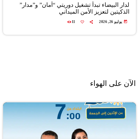
لدار البيضاء تبدأ تشغيل دوريتي “أمان” و”مدار”
الذكيتين لتعزيز الأمن الميداني
today
يوليو 26, 2026
11
الآن على الهواء