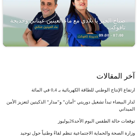
صباح الخير يا بلادي مع ماء العينين عيناني وخديجة
تافوكت
07:00 - 09:00
آخر المقالات
ارتفاع الإنتاج الوطني للطاقة الكهربائية بـ 0,4 في المائة
لدار البيضاء تبدأ تشغيل دوريتي “أمان” و”مدار” الذكيتين لتعزيز الأمن
الميداني
توقعات حالة الطقس البوم الأحد26يوليوز
وزارة الصحة والحماية الاجتماعية تنظم لقاءً وطنياً حول توحيد