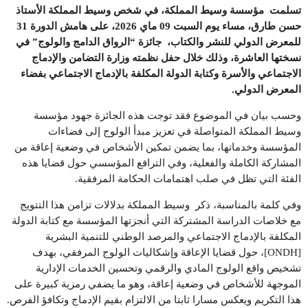
تسلمت مؤسسة وسيط المملكة، في شخص وسيط المملكة الأستاذ
حسن طارق، مساء يوم السبت 09 ماي 2026، على هامش الدورة 31
للمعرض الدولي للنشر والكتاب، جائزة “الرواق الدامج والولوج” في
نسختها العاشرة، وذلك خلال حفل نظمته وزارة التضامن والإدماج
الاجتماعي والأسرة وكتابة الدولة المكلفة بالإدماج الاجتماعي بفضاء
المعرض الدولي
.
وحسب بيان في الموضوع فقد توجت هذه الجائزة جهود مؤسسة
وسيط المملكة المتواصلة في تعزيز مبدأ الولوج إلى فضاءات
المؤسسة وخدماتها، بما يضمن تمكين الأشخاص في وضعية إعاقة من
المشاركة الكاملة والفعلية، وفي الترافع المؤسسي حول قضايا هذه
الفئة التي تظل في صلب اهتمامات الحكامة المرفقية.
وفي كلمة بالمناسبة، ذكر وسيط المملكة بدلالات تزامن هذا التتويج
مع خلاصات الدراسة المشتركة التي أنجزتها المؤسسة مع كتابة الدولة
المكلفة بالإدماج الاجتماعي والمرصد الوطني للتنمية البشرية
[ONDH]، حول قضايا الإعاقة وإشكاليات الولوج المرفقي، بهدف
تشخيص واقع الولوج المادي والرقمي وتحسين الخدمات الإدارية
الموجهة للأشخاص في وضعية إعاقة، وهو ما يضفي رمزية كبيرة على
هذا التكريم ويعكس مسارا ثابتا من الالتزام بقيم الإدماج وتكافؤ الفرص.