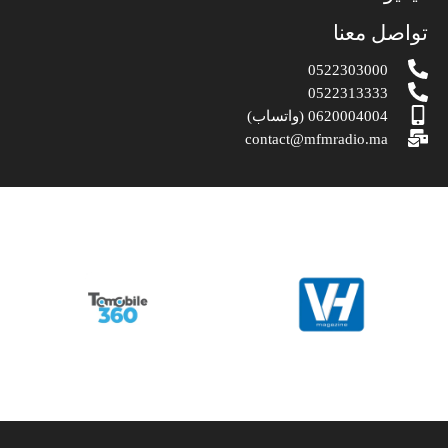
تواصل معنا
0522303000
0522313333
0620004004 (واتساب)
contact@mfmradio.ma