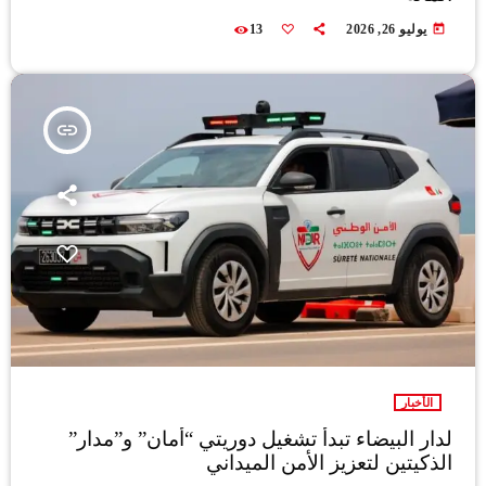
today
يوليو 26, 2026
13
insert_link
الأخبار
لدار البيضاء تبدأ تشغيل دوريتي “أمان” و”مدار”
الذكيتين لتعزيز الأمن الميداني