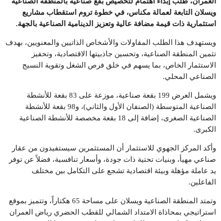
العمران، طلب إبداء اهتمام لتخصيص بقع صناعية بالمنطقة الصناعية
ويسلان التابعة لعمالة مكناس، في خطوة تروم استقطاب مشاريع
استثمارية ذات قيمة مضافة عالية وتعزيز الدينامية الصناعية بالجهة
.
ويستهدف هذا الطلب المقاولات والأشخاص الذاتيين والمعنويين، بهدف
تثمين المنطقة الصناعية، وتحسين جاذبيتها الاقتصادية، وتحفيز
الاستثمار الخاص، بما يسهم في خلق فرص الشغل وتقوية النسيج
الصناعي المحلي.
ويشمل العرض 199 بقعة صناعية، موزعة على 83 بقعة للأنشطة
الصناعية المتوسطة (الصنفان الأول والثاني)، و98 بقعة للأنشطة
الصناعية الصغرى، إضافة إلى 18 بقعة مخصصة للأنشطة الصناعية
الكبرى.
وأكد المركز الجهوي للاستثمار أن المستثمرين سيستفيدون من عقار
صناعي مهيأ، وبنيات تحتية ذات جودة، وأسعار تنافسية، فضلاً عن توفر
يد عاملة مؤهلة وبيئة اقتصادية تشجع على التكامل بين مختلف
الفاعلين.
وتمتد المنطقة الصناعية ويسلان على مساحة 65 هكتاراً، وتتميز بموقع
استراتيجي بمحاذاة الامتداد الشمالي للقطب الحضري رياض العمران