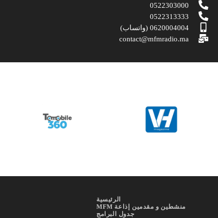
0522303000
0522313333
0620004004 (واتساب)
contact@mfmradio.ma
الرئيسية
منشطين و مقدمين إذاعة MFM
جدول البرامج