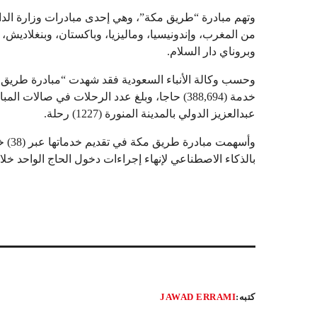
من المغرب، وإندونيسيا، وماليزيا، وباكستان، وبنغلاديش، 
وبروناي دار السلام.
وحسب وكالة الأنباء السعودية فقد شهدت “مبادرة طريق مكة
خدمة (388,694) حاجا، وبلغ عدد الرحلات في صال
عبدالعزيز الدولي بالمدينة المنورة (1227) رحلة.
بالذكاء الاصطناعي لإنهاء إجراءات دخول الحاج الواحد خلال (40) ثانية(عن و م ع ب
كتبه:
JAWAD ERRAMI