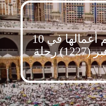
موسم الحج.. مبادرة “طريق مكة” تختتم أعمالها في 10