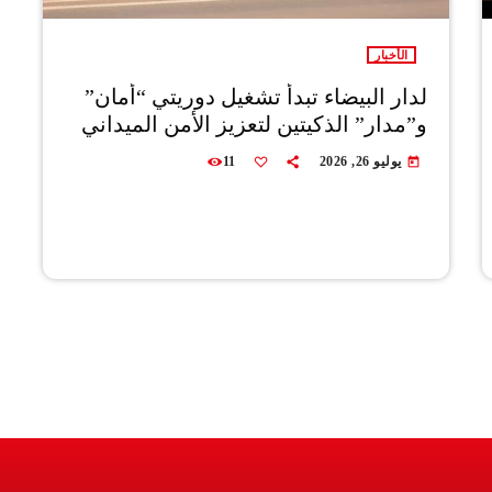
الأخبار
لدار البيضاء تبدأ تشغيل دوريتي “أمان”
و”مدار” الذكيتين لتعزيز الأمن الميداني
يوليو 26, 2026
11
today