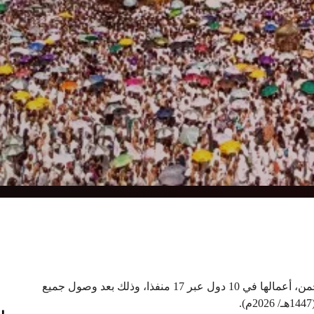
اختتمت مبادرة “طريق مكة”، الخاصة بخدمة ضيوف الرحمن، أعمالها في 10 دول عبر 17 منفذا، وذلك بعد وصول جميع