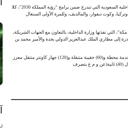
ا
وتهم مبادرة “طريق مكة”، وهي إحدى مبادرات وزارة الداخلية السعودية التي تندرج ضمن برامج “رؤية المملكة 2030″، كلا
وتركيا، وكوت ديفوار، والمالديف، وللمرة الأولى السنغال
”، التي نفذتها وزارة الداخلية، بالتعاون مع الجهات الشريكة،
ات المبادرة إلى مطاري الملك عبدالعزيز الدولي بجدة والأمير محمد بن
وأسهمت مبادرة طريق مكة في تقديم خدماتها عبر (38) خدمة محطة و(60) حقيبة متنقلة و(120) جهاز كاونتر متنقل معزز
تصرف
آ
ار