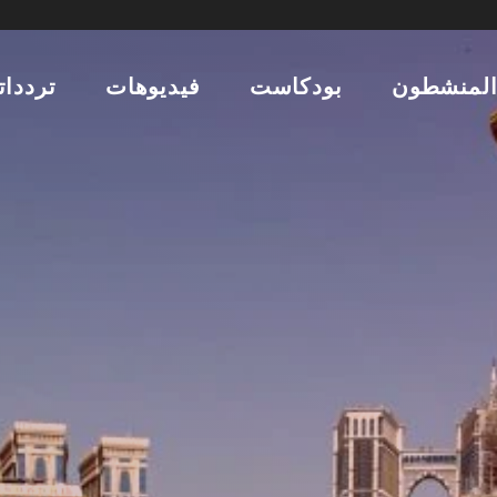
لمنشطون
بودكاست
فيديوهات
تردداتن