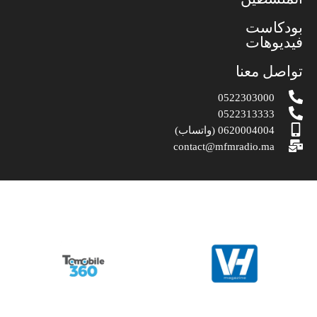
بودكاست
فيديوهات
تواصل معنا
0522303000
0522313333
0620004004 (واتساب)
contact@mfmradio.ma