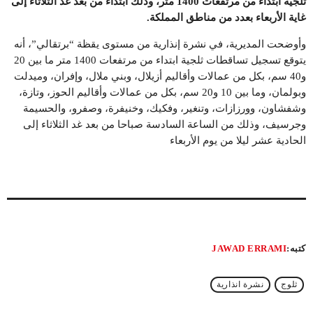
ثلجية ابتداء من مرتفعات 1400 متر، وذلك ابتداء من بعد غد الثلاثاء إلى
غاية الأربعاء بعدد من مناطق المملكة
.
وأوضحت المديرية، في نشرة إنذارية من مستوى يقظة “برتقالي”، أنه
يتوقع تسجيل تساقطات ثلجية ابتداء من مرتفعات 1400 متر ما بين 20
و40 سم، بكل من عمالات وأقاليم أزيلال، وبني ملال، وإفران، وميدلت
وبولمان، وما بين 10 و20 سم، بكل من عمالات وأقاليم الحوز، وتازة،
وشفشاون، وورزازات، وتنغير، وفكيك، وخنيفرة، وصفرو، والحسيمة
وجرسيف، وذلك من الساعة السادسة صباحا من بعد غد الثلاثاء إلى
الحادية عشر ليلا من يوم الأربعاء
كتبه:
JAWAD ERRAMI
ثلوج
نشرة انذارية