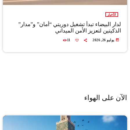
الأخبار
لدار البيضاء تبدأ تشغيل دوريتي “أمان” و”مدار”
الذكيتين لتعزيز الأمن الميداني
today
يوليو 26, 2026
11
الآن على الهواء