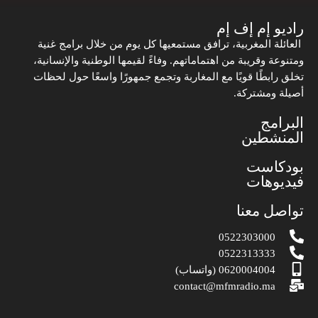
راديو إم إف إم
العائلة المغربية، ترافق مستمعيها كل يوم من خلال برامج غنية
ومتنوعة وقريبة من اهتماماتهم. وفاءً لقيمها الوطنية والإنسانية،
تخلق رابطًا قويًا مع المغاربة وتجمع جمهورًا واسعًا حول لحظات
أصيلة ومشتركة.
البرامج
المنشطين
بودكاست
فيديوهات
تواصل معنا
0522303000
0522313333
0620004004 (واتساب)
contact@mfmradio.ma