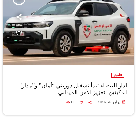
الأخبار
لدار البيضاء تبدأ تشغيل دوريتي “أمان” و”مدار”
الذكيتين لتعزيز الأمن الميداني
today
يوليو 26, 2026
11