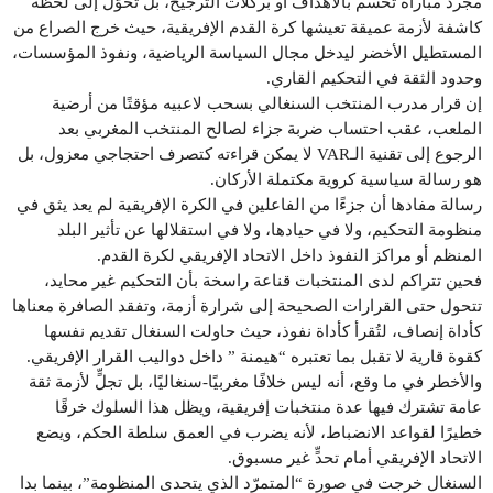
مجرد مباراة تُحسم بالأهداف أو بركلات الترجيح، بل تحوّل إلى لحظة
كاشفة لأزمة عميقة تعيشها كرة القدم الإفريقية، حيث خرج الصراع من
المستطيل الأخضر ليدخل مجال السياسة الرياضية، ونفوذ المؤسسات،
وحدود الثقة في التحكيم القاري.
إن قرار مدرب المنتخب السنغالي بسحب لاعبيه مؤقتًا من أرضية
الملعب، عقب احتساب ضربة جزاء لصالح المنتخب المغربي بعد
الرجوع إلى تقنية الـVAR لا يمكن قراءته كتصرف احتجاجي معزول، بل
هو رسالة سياسية كروية مكتملة الأركان.
رسالة مفادها أن جزءًا من الفاعلين في الكرة الإفريقية لم يعد يثق في
منظومة التحكيم، ولا في حيادها، ولا في استقلالها عن تأثير البلد
المنظم أو مراكز النفوذ داخل الاتحاد الإفريقي لكرة القدم.
فحين تتراكم لدى المنتخبات قناعة راسخة بأن التحكيم غير محايد،
تتحول حتى القرارات الصحيحة إلى شرارة أزمة، وتفقد الصافرة معناها
كأداة إنصاف، لتُقرأ كأداة نفوذ، حيث حاولت السنغال تقديم نفسها
كقوة قارية لا تقبل بما تعتبره “هيمنة ” داخل دواليب القرار الإفريقي.
والأخطر في ما وقع، أنه ليس خلافًا مغربيًا-سنغاليًا، بل تجلٍّ لأزمة ثقة
عامة تشترك فيها عدة منتخبات إفريقية، ويظل هذا السلوك خرقًا
خطيرًا لقواعد الانضباط، لأنه يضرب في العمق سلطة الحكم، ويضع
الاتحاد الإفريقي أمام تحدٍّ غير مسبوق.
السنغال خرجت في صورة “المتمرّد الذي يتحدى المنظومة”، بينما بدا