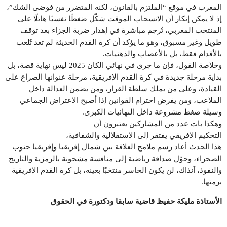
المغرب في موقع “الملتزم بالقانون، لكنه المتضرر من فوضى الشك”،
إذ لا يمكن إنكار أن الانسحاب المؤقت شكّل ضغطًا نفسيًا هائلًا على
المنتخب المغربي، تُرجم مباشرة في إهدار ضربة الجزاء بعد توقف
طويل وغير مسبوق، وهو ما يؤكد أن كرة القدم الحديثة لم تعد تُلعب
بالأقدام فقط، بل بالأعصاب والذهنيات.
وخلاصة القول، فإن ما جرى في نهائي الكان 2025 ليس نهاية قصة، بل
بداية مرحلة جديدة في كرة القدم الإفريقية، مرحلة عنوانها الصراع على
القيادة، وعلى من يملك سلطة القرار، ومن يضمن العدالة داخل
الملاعب، ومن يفرض احترام القوانين إذا أصبح الاعتراض الجماعي
وسيلة ضغط مشروعة داخل النهائيات الكبرى.
وهكذا بات عدد من المشاركين يعتبرون أن
التحكيم الإفريقي يفتقر إلى الاستقلالية والشفافية،
هذا الحدث أعاد رسم ملامح العلاقة بين شمال إفريقيا وإفريقيا جنوب
الصحراء، وحوّل صداقة رياضية إلى منافسة مشحونة بالرمزية والتاريخ
والنفوذ، آنذاك، لن يكون الخاسر منتخبًا بعينه، بل كرة القدم الإفريقية
برمتها.
الأستاذة مليكة حفيظ قاضية سابقا ودكتورة في الحقوق