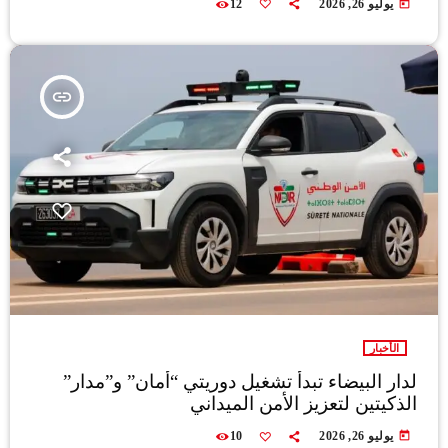
today
يوليو 26, 2026
12
insert_link
الأخبار
لدار البيضاء تبدأ تشغيل دوريتي “أمان” و”مدار”
الذكيتين لتعزيز الأمن الميداني
today
يوليو 26, 2026
10