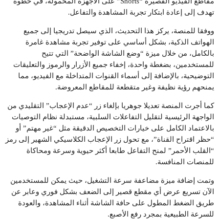
مقاطع الفيديو القصيرة “Shorts” على الأجهزة المحمولة، في خطوة
تهدف إلى إعادة ابتكار تجربة المشاهدة والتفاعل.
ووفقا للمنصة، يركز هذا التحديث، الذي سيصل تدريجيا إلى جميع
الهواتف الذكية، بشكل أساسي على توفير تجربة مشاهدة غامرة
بالكامل، من خلال ميزة “وضع الشاشة الواضحة” التي تتيح
للمستخدمين، بضغطة واحدة، إخفاء جميع الأزرار والرموز والتعليقات
التوضيحية، بالإضافة إلى أسماء القنوات المتداخلة مع الفيديو، مما
يمنحهم رؤية نظيفة وغير متقطعة للمقاطع المعروضة.
كما أجرت المنصة تعديلا جوهريا بإلغاء زر “عدم الإعجاب” التقليدي من
الواجهة الرئيسية لتقليل التفاعلات السلبية، مستبدلة نظام التوصيات
بالاعتماد الكامل على خيارات التخصيص الدقيقة مثل “غير مهتم” أو
“حظر اقتراح القناة”، مع تحول زر الإعجاب الكلاسيكي الشهير إلى رمز
“القلب الأحمر” لمنح التفاعل طابعا أكثر حيوية وسرعة ومحاكاة
للمنصات المنافسة.
وتمت إضافة ميزة مضاعفة سرعة التشغيل، حيث يمكن للمستخدمين
الآن تسريع عرض أي مقطع قصير إلى الضعف بشكل فوري وعابر عن
طريق الضغط المطول على حافة الشاشة أثناء المشاهدة، والعودة
للسرعة الطبيعية بمجرد رفع الأصبع.