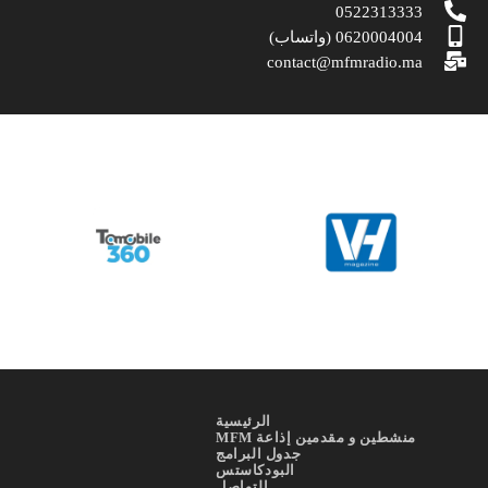
0522313333
0620004004 (واتساب)
contact@mfmradio.ma
الرئيسية
منشطين و مقدمين إذاعة MFM
جدول البرامج
البودكاستس
التواصل