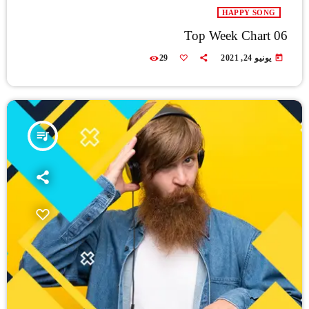
HAPPY SONG
Top Week Chart 06
today
يونيو 24, 2021
29
queue_music