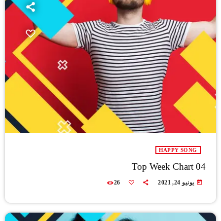
HAPPY SONG
Top Week Chart 04
today
يونيو 24, 2021
26