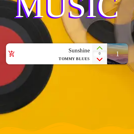
MUSIC
Sunshine
1
add_shopping_cart
0
TOMMY BLUES