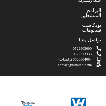
أصيلة ومشتركة.
البرامج
المنشطين
بودكاست
فيديوهات
تواصل معنا
0522303000
0522313333
0620004004 (واتساب)
contact@mfmradio.ma