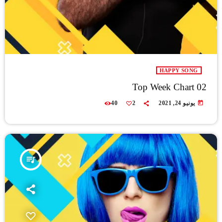
HAPPY SONG
Top Week Chart 02
today
يونيو 24, 2021
2
40
queue_music