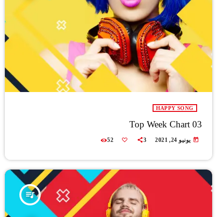
HAPPY SONG
Top Week Chart 03
today
يونيو 24, 2021
3
52
queue_music