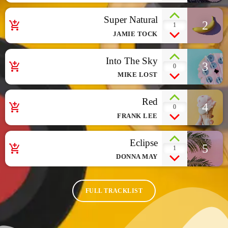
Super Natural
2
add_shopping_cart
1
JAMIE TOCK
Into The Sky
3
add_shopping_cart
0
MIKE LOST
Red
4
add_shopping_cart
0
FRANK LEE
Eclipse
5
add_shopping_cart
1
DONNA MAY
FULL TRACKLIST