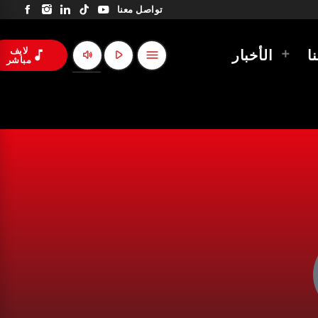
تواصل معنا
لايف
volume_up
play_arrow
ا
الأخبار
music_note
menu
مباشر