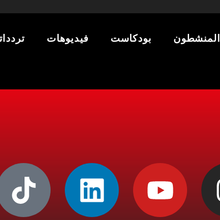
لمنشطون
بودكاست
فيديوهات
تردداتن