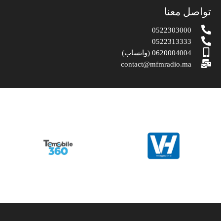
تواصل معنا
0522303000
0522313333
0620004004 (واتساب)
contact@mfmradio.ma