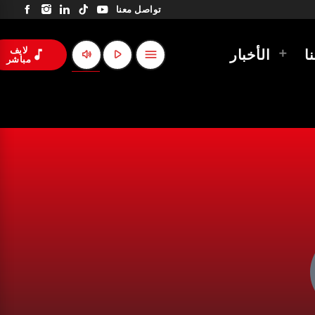
تواصل معنا
لايف
volume_up
play_arrow
ا
الأخبار
music_note
menu
مباشر