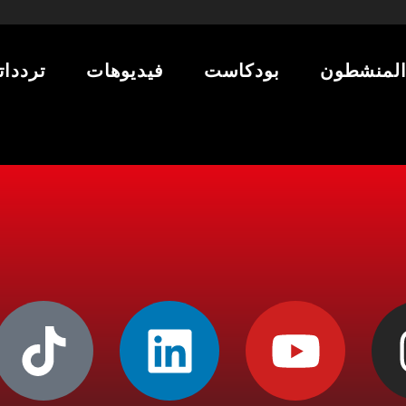
لمنشطون
بودكاست
فيديوهات
تردداتن