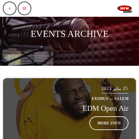
pause
menu
EVENTS ARCHIVE
25
يناير 2021
EXODUS — SALEM
EDM Open Air
MORE INFO