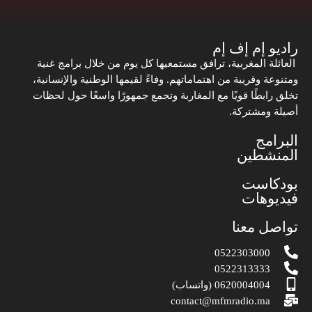
راديو إم إف إم
العائلة المغربية، ترافق مستمعيها كل يوم من خلال برامج غنية
ومتنوعة وقريبة من اهتماماتهم. وفاءً لقيمها الوطنية والإنسانية،
تخلق رابطًا قويًا مع المغاربة وتجمع جمهورًا واسعًا حول لحظات
أصيلة ومشتركة.
البرامج
المنشطين
بودكاست
فيديوهات
تواصل معنا
0522303000
0522313333
0620004004 (واتساب)
contact@mfmradio.ma