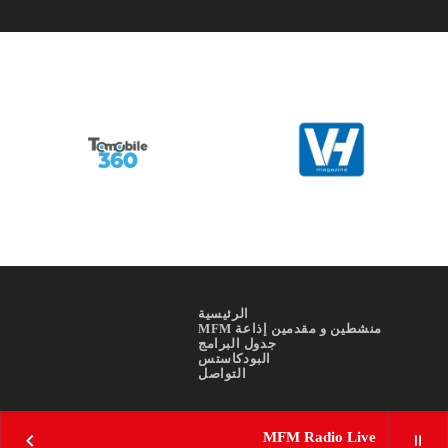
الرئيسية
منشطين و مقدمين إذاعة MFM
جدول البرامج
البودكاستس
التواصل
MFM Radio Live
keyboard_arrow_right
pause