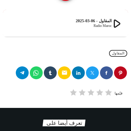
play_arrow
المقاول - 06-03-2025
Radio Maroc
المقاول
email
قيّمها
تعرف أيضا على