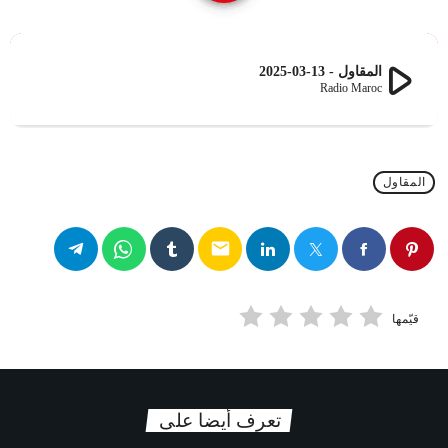
play_arrow
المقاول - 13-03-2025
Radio Maroc
المقاول
email
قيّمها
تعرف أيضا على