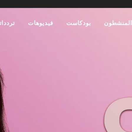
لمنشطون
بودكاست
فيديوهات
تردداتن