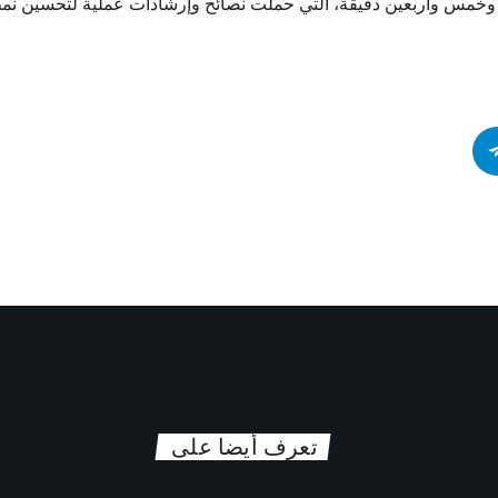
ة وخمس وأربعين دقيقة، التي حملت نصائح وإرشادات عملية لتحسين نمط 
تعرف أيضا على