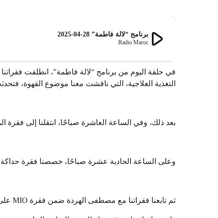
play_arrow
برنامج “لالة فاطمة” 28-04-2025
Radio Maroc
في حلقة اليوم من برنامج “لالة فاطمة”، انطلقت فقراتنا
التغذية العلاجية، التي ناقشت معنا موضوع القهوة، فتحدث
بعد ذلك، وفي الساعة العاشرة صباحًا، انتقلنا إلى فقر
وعلى الساعة الحادية عشرة صباحًا، خصصنا فقرة حداكة 
ثم تابعنا فقراتنا مع مصطفى الهردة ضمن فقرة MIO على الساعة الحادية عشرة والنصف “كل يوم حانوت و كل يوم صفحة جديدة”