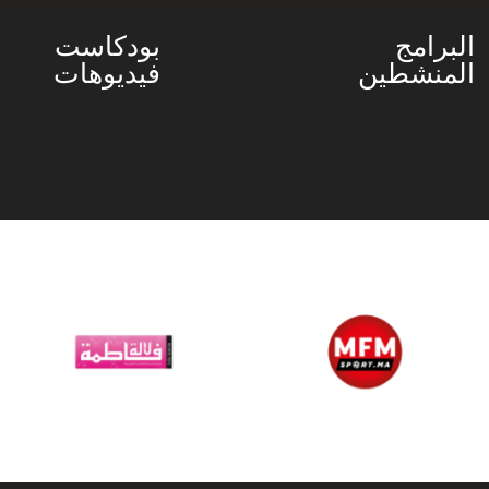
البرامج
بودكاست
المنشطين
فيديوهات