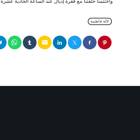
واختتمنا حلقتنا مع فقرة إديال عند الساعة الحادية عشر
لالة فاطمة
email