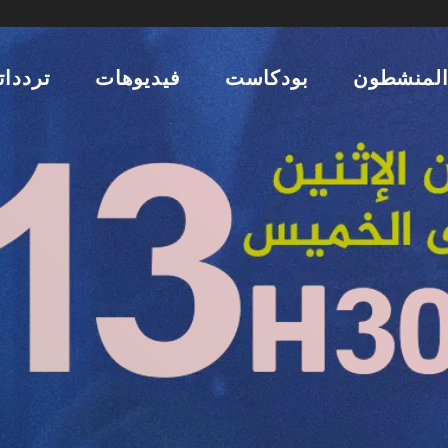
لمنشطون
بودكاست
فيديوهات
تردداتن