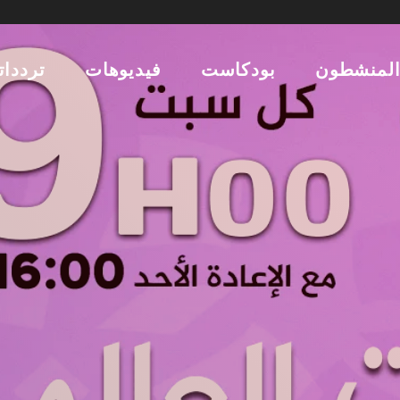
لمنشطون
بودكاست
فيديوهات
تردداتن