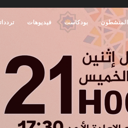
لمنشطون
بودكاست
فيديوهات
تردداتن