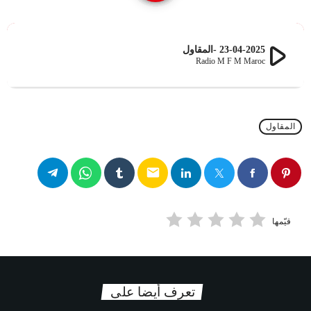
play_arrow
23-04-2025 -المقاول
Radio M F M Maroc
المقاول
email
قيّمها
تعرف أيضا على