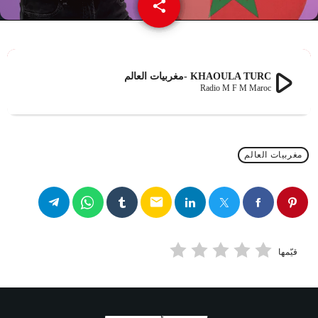
share
email
play_arrow
KHAOULA TURC -مغربيات العالم
Radio M F M Maroc
مغربيات العالم
email
قيّمها