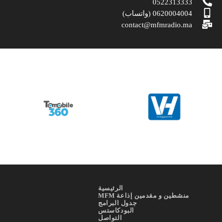
0522313333
0620004004 (واتساب)
contact@mfmradio.ma
الرئيسية
منشطين و مقدمين إذاعة MFM
جدول البرامج
البودكاستس
التواصل