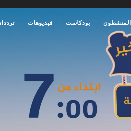
لمنشطون
بودكاست
فيديوهات
تردداتن