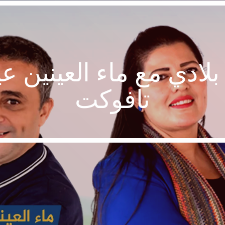
 بلادي مع ماء العينين ع
تافوكت