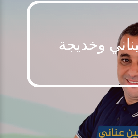
يناني وخديجة