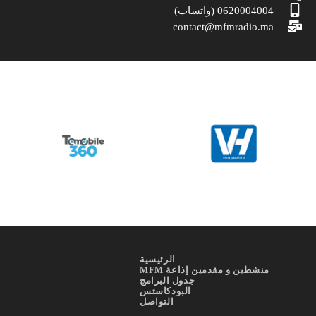
0620004004 (واتساب)
contact@mfmradio.ma
الرئيسية
منشطين و مقدمين إذاعة MFM
جدول البرامج
البودكاستس
التواصل