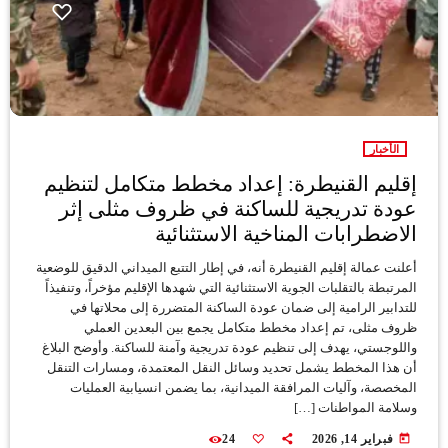
الأخبار
إقليم القنيطرة: إعداد مخطط متكامل لتنظيم
عودة تدريجية للساكنة في ظروف مثلى إثر
الاضطرابات المناخية الاستثنائية
أعلنت عمالة إقليم القنيطرة أنه، في إطار التتبع الميداني الدقيق للوضعية
المرتبطة بالتقلبات الجوية الاستثنائية التي شهدها الإقليم مؤخراً، وتنفيذاً
للتدابير الرامية إلى ضمان عودة الساكنة المتضررة إلى محلاتها في
ظروف مثلى، تم إعداد مخطط متكامل يجمع بين البعدين العملي
واللوجستي، يهدف إلى تنظيم عودة تدريجية وآمنة للساكنة. وأوضح البلاغ
أن هذا المخطط يشمل تحديد وسائل النقل المعتمدة، ومسارات التنقل
المخصصة، وآليات المرافقة الميدانية، بما يضمن انسيابية العمليات
وسلامة المواطنات […]
today
فبراير 14, 2026
24