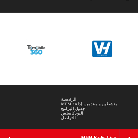
الرئيسية
منشطين و مقدمين إذاعة MFM
جدول البرامج
البودكاستس
التواصل
MFM Radio Live