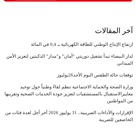
close
قولها واضحك عليها
اضحك معنا، تنسى همومك كلها.
اضحك معنا، تنسى همومك كلها." "الضحك عنواننا، والفرح هدفنا." معنا،
آخر المقالات
كل موضوع له وجه مضحك." "من الواقع إلى الخيال، نضحك في كل
مجال."
ارتفاع الإنتاج الوطني للطاقة الكهربائية بـ 0,4 في المائة
لدار البيضاء تبدأ تشغيل دوريتي “أمان” و”مدار” الذكيتين لتعزيز الأمن
الميداني
توقعات حالة الطقس البوم الأحد26يوليوز
وزارة الصحة والحماية الاجتماعية تنظم لقاءً وطنياً حول توحيد
معاييرالاستقبال بالمستشفيات لتعزيز جودة الخدمات الصحية وتقريبها
من المواطنين
الإقرارات والأداءات الضريبية.. 31 يوليوز 2026 آخر أجل لعدة فئات من
الخاضعين للضريبة