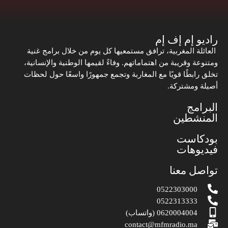
راديو إم إف إم
العائلة المغربية، ترافق مستمعيها كل يوم من خلال برامج غنية
ومتنوعة وقريبة من اهتماماتهم. وفاءً لقيمها الوطنية والإنسانية،
تخلق رابطًا قويًا مع المغاربة وتجمع جمهورًا واسعًا حول لحظات
أصيلة ومشتركة.
البرامج
المنشطين
بودكاست
فيديوهات
تواصل معنا
0522303000
0522313333
0620004004 (واتساب)
contact@mfmradio.ma