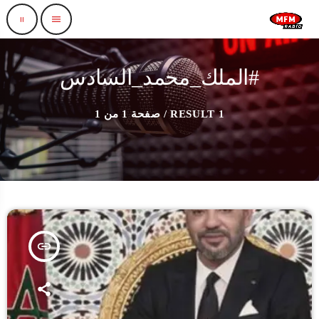
pause
menu
#الملك_محمد_السادس
1 RESULT / صفحة 1 من 1
insert_link