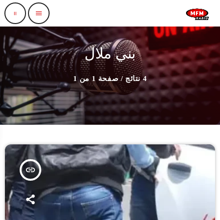
pause
menu
بني ملال
4 نتائج / صفحة 1 من 1
insert_link