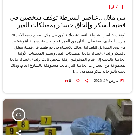
الأخبار
بني ملال ..عناصر الشرطة توقف شخصين في
قضية السكر وإلحاق خسائر بممتلكات الغير
أوقفت عناصر الشرطة القضائية بولاية أمن بني ملال، صباح يومه الأحد 29
مارس الجاري، شخصان يبلغان من العمر 21 و23 سنة، وهما فتاة وشخص
من ذوي السوابق القضائية، وذلك للاشتباه في تورطهما في قضية تتعلق
بالسكر وإلحاق خسائر مادية بممتلكات الغير. وتشير المعطيات الأولية
الخاصة بالبحث إلى قيام الموقوفين رفقة شخص ثالث بإلحاق خسائر مادية
بمجموعة من السيارات الخاصة التي كانت مستوقفة بالشارع العام، وذلك
تحت تأثير حالة سكر متقدمة، […]
today
مارس 29, 2026
8
insert_link