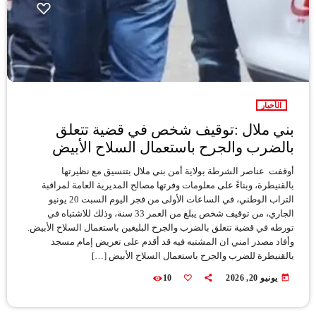
الأخبار
بني ملال :توقيف شخص في قضية تتعلق
بالضرب والجرح باستعمال السلاح الأبيض
أوقفت عناصر الشرطة بولاية أمن بني ملال بتنسيق مع نظيرتها
بالقنيطرة، وبناءً على معلومات وفرتها مصالح المديرية العامة لمراقبة
التراب الوطني، في الساعات الأولى من فجر اليوم السبت 20 يونيو
الجاري، من توقيف شخص يبلغ من العمر 33 سنة، وذلك للاشتباه في
تورطه في قضية تتعلق بالضرب والجرح البليغين باستعمال السلاح الأبيض.
وأفاد مصدر امني ان المشتبه فيه قد أقدم على تعريض إمام مسجد
بالقنيطرة للضرب والجرح باستعمال السلاح الأبيض […]
today
يونيو 20, 2026
10