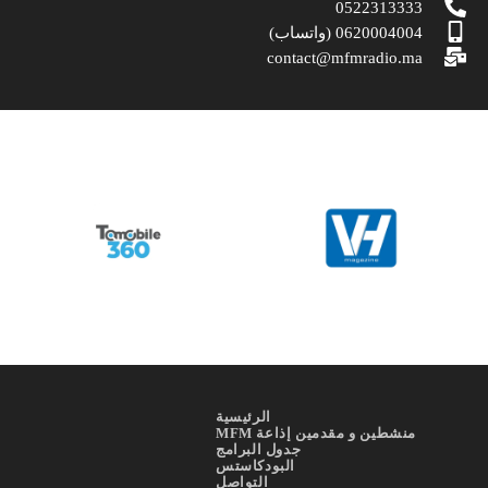
0522313333
0620004004 (واتساب)
contact@mfmradio.ma
الرئيسية
منشطين و مقدمين إذاعة MFM
جدول البرامج
البودكاستس
التواصل