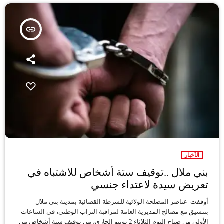
insert_link
الأخبار
بني ملال ..توقيف ستة أشخاص للاشتباه في
تعريض سيدة لاعتداء جنسي
أوقفت عناصر المصلحة الولائية للشرطة القضائية بمدينة بني ملال
بتنسيق مع مصالح المديرية العامة لمراقبة التراب الوطني، في الساعات
الأولى من صباح اليوم الثلاثاء 2 يونيو الجاري، من توقيف ستة أشخاص من