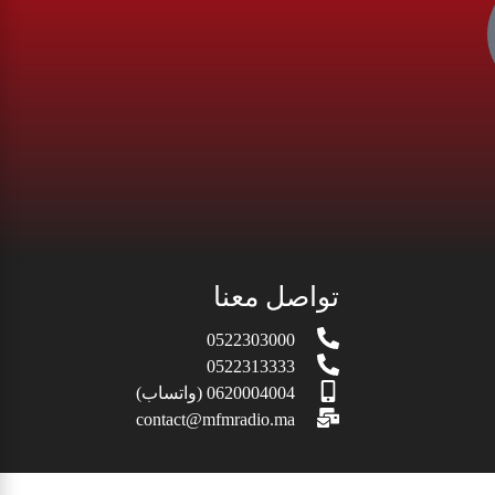
تواصل معنا
0522303000
0522313333
0620004004 (واتساب)
contact@mfmradio.ma