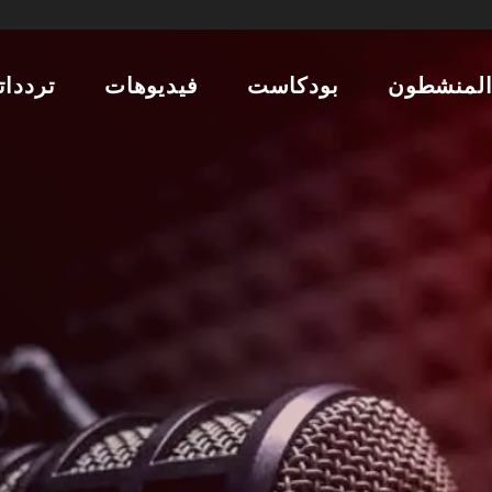
لمنشطون
بودكاست
فيديوهات
تردداتن