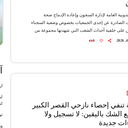
دوبية العامة لإدارة السجون وإعادة الإدماج صحة
ت الصادرة عن إحدى الجمعيات بخصوص وضعية السجناء
ن على خلفية أحداث الشغب التي شهدتها مجموعة من
 بيان توضيحي لها وحسب بيان توضيحي للمندوبية جاء
6
 على البلاغ الصادر عن إحدى الجمعيات التي تدعي أن
معتقلين محرومون من حقهم في التعليم والرعاية الصحية
م من سوء ظروف الاعتقال"، أن السجناء المعنيين
آ
بكافة الحقوق المنصوص عليها في القانون المنظم […]
ار
لد
تنفي إحصاء نازحي القصر الكبير
لت
 الشك باليقين: لا تسجيل ولا
تو
ات جديدة
وز