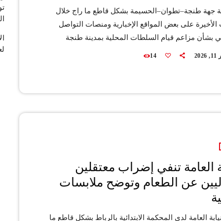
تو
ة جهة طنجة–تطوان–الحسيمة بشكل قاطع ما راج خلال
ال
الأخيرة على بعض المواقع الإخبارية ومنصات التواصل
ي بشأن مزاعم قيام السلطات المحلية بمدينة طنجة
لع
صاء لساكنة مدينة القصر الكبير المتواجدين حاليًا بطنجة،
202
14
يل إنهم سبق إجلاؤهم من مناطق تضررت بالفيضانات، مع
لى التسجيل لدى مكاتب السلطة المحلية باعتباره “إجراءً
 وأكدت الولاية، في بيان توضيحي، أن هذه الأخبار غير
ا أساس لها من الصحة ولا […]
بة العامة تنفي إضراب معتقلين
يين عن الطعام وتوضح ملابسات
ة
ابة العامة لدى المحكمة الابتدائية بالرباط بشكل قاطع ما