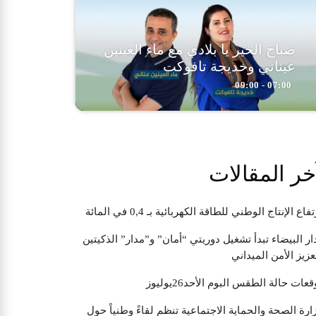
صباح الخير يا بلادي مع ماء العينين
عيناني وخديجة تافوكت
07:00 - 09:00
خر المقالات
تفاع الإنتاج الوطني للطاقة الكهربائية بـ 0,4 في المائة
ار البيضاء تبدأ تشغيل دوريتي “أمان” و”مدار” الذكيتين
عزيز الأمن الميداني
قعات حالة الطقس البوم الأحد26يوليوز
ارة الصحة والحماية الاجتماعية تنظم لقاءً وطنياً حول