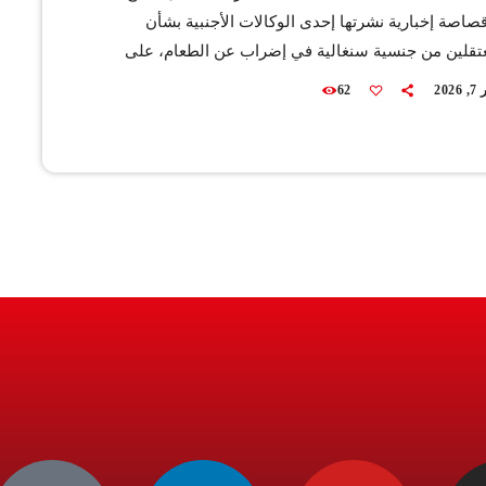
صاصة إخبارية نشرتها إحدى الوكالات الأجنبية بشأن
قلين من جنسية سنغالية في إضراب عن الطعام، على
ابعتهم في أحداث الشغب التي رافقت نهائي كأس أمم
202
62
 مؤكدة أن تلك الادعاءات عارية تماماً من الصحة. وأوضح
لك، في بلاغ رسمي، أن ما تم تداوله نقلاً عن دفاع
 بالأمر يتضمن مغالطات ومعطيات غير صحيحة تهدف […]