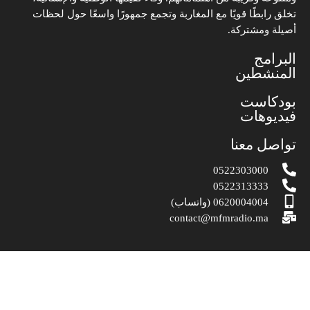
تخلق رابطًا قويًا مع المغاربة وتجمع جمهورًا واسعًا حول لحظات
أصيلة ومشتركة.
البرامج
المنشطين
بودكاست
فيديوهات
تواصل معنا
0522303000
0522313333
0620004004 (واتساب)
contact@mfmradio.ma