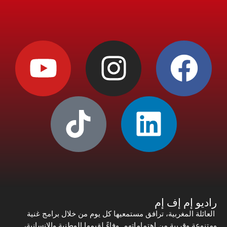
راديو إم إف إم
العائلة المغربية، ترافق مستمعيها كل يوم من خلال برامج غنية
ومتنوعة وقريبة من اهتماماتهم. وفاءً لقيمها الوطنية والإنسانية،