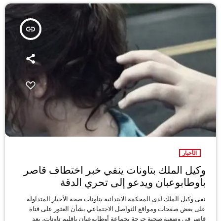
insert_link
الأخبار
وكيل الملك بتاونات ينفي خبر اختطاف قاصر
بأوطابوعبان ويدعو إلى تحري الدقة
نفى وكيل الملك لدى المحكمة الابتدائية بتاونات صحة الأخبار المتداولة
على بعض صفحات ومواقع التواصل الاجتماعي بشأن العثور على فتاة
قاصر في وضعية صحية حرجة بجماعة أوطابوعبان بإقليم تاونات، بعد