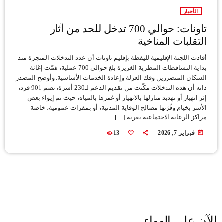
الأخبار
تاونات: حوالي 700 تدخل للحد من آثار
التقلبات المناخية
أفادت اللجنة الإقليمية لليقظة بإقليم تاونات أن عدد التدخلات المنجزة منذ
بداية التساقطات المطرية الغزيرة بلغ حوالي 700 عملية، همّت إغاثة
السكان المتضررين وفك العزلة وإعادة الخدمات الأساسية. وأوضح المصدر
ذاته أن هذه التدخلات مكّنت من تقديم الدعم لـ230 أسرة، تضم 901 فرد،
إثر انهيار أو تهديد منازلها بالانهيار أو غمرها بالمياه، حيث تم إيواء بعض
الأسر بخيام وفّرَتها مصالح الوقاية المدنية، أو بمقرات عمومية، خاصة
مراكز الرعاية الاجتماعية بقرية […]
today
فبراير 7, 2026
13
الآن على الهواء