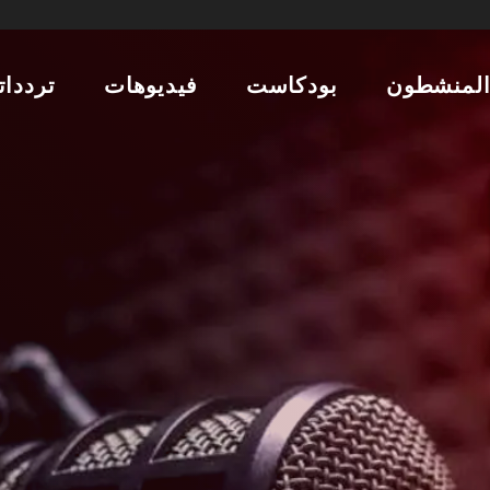
لمنشطون
بودكاست
فيديوهات
تردداتن