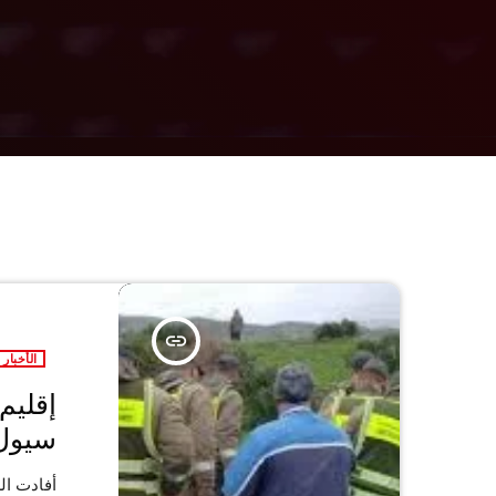
insert_link
الأخبار
إقليم
سيول 
أفادت ال