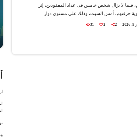
فيما لا يزال شخص خامس في عداد المفقودين، إثر
ية جرفتهم، أمس السبت، وذلك على مستوى دوار
 التابع للجماعة الترابية بني حرشن، قيادة جبل لحبيب.
202
2
2
31
وأوضحت أن الحادث سجل بالطريق الإقليمية رقم 4704، عند أحد
الرئيسية لوادي الرميلات، حيث باغتت السيول القوية
يفة كانت تقل خمسة أشخاص، قبل أن تجرفهم المياه.
ارها بالحادث، يضيف المصدر […]
آ
ار
لد
لت
تو
وز