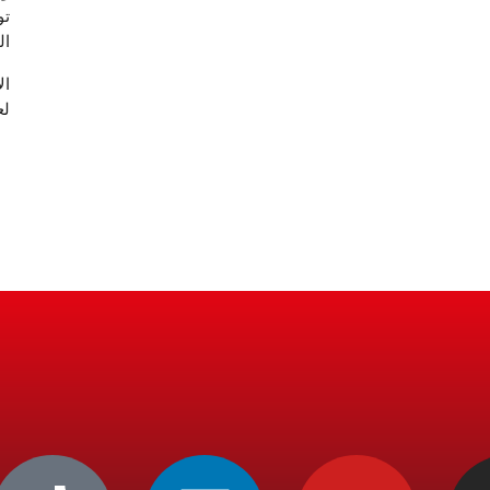
تو
ال
لع