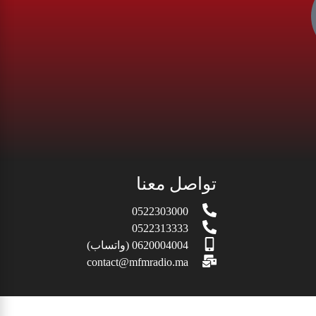
تواصل معنا
0522303000
0522313333
0620004004 (واتساب)
contact@mfmradio.ma